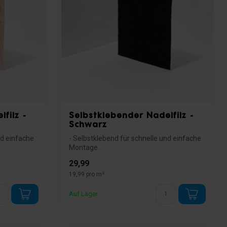
filz -
Selbstklebender Nadelfilz -
Schwarz
nd einfache
- Selbstklebend für schnelle und einfache
Montage.
- Ideal für glatte Flächen wi...
29,99
19,99 pro m²
Auf Lager