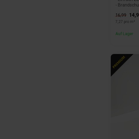
- Brandschut
14,9
16,99
7,27 pro m²
Auf Lager