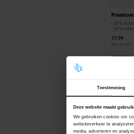
Premium
- 25 % dicker
- 50 % höher
17,99
8,61 pro m²
Auf Lager
Toestemming
Deze website maakt gebruik
We gebruiken cookies om cont
websiteverkeer te analyseren
media, adverteren en analys