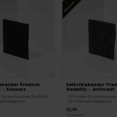
lebender Premium
Selbstklebender Pre
z - Schwarz
Nadelfilz - Anthrazit
r für eine luxuriöse Oberfläche
- 25 % dicker für eine luxuriös
res Polegewicht
- 50 % höheres Polegewicht
- Selbstk...
32,99
21,99 pro m²