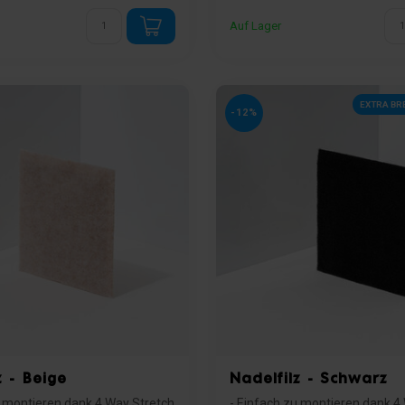
Auf Lager
EXTRA BR
-12%
z - Beige
Nadelfilz - Schwarz
u montieren dank 4 Way Stretch
- Einfach zu montieren dank 4