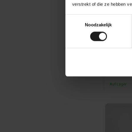
verstrekt of die ze hebben v
Toestemmingsselectie
Noodzakelijk
Selbstkl
Hellgrau
- Selbstkle
Montage.
- Ideal für g
29,99
19,99 pro m²
Auf Lager