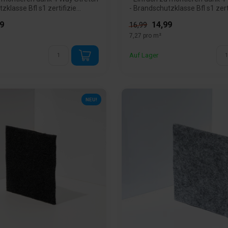
zklasse Bfl s1 zertifizie...
- Brandschutzklasse Bfl s1 zertif
9
14,99
16,99
7,27 pro m²
Auf Lager
NEU!