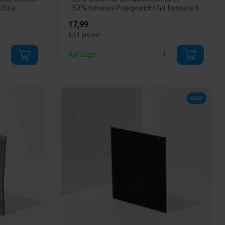
izie...
- 50 % höheres Polegewicht für bessere S...
17,99
8,61 pro m²
Auf Lager
NEU!