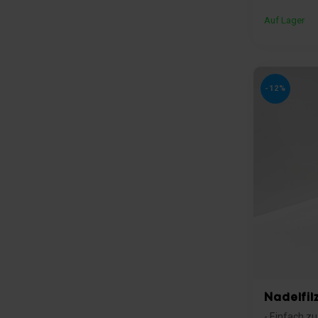
Auf Lager
-12%
Nadelfil
- Einfach z