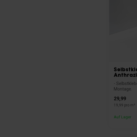
Selbstkl
Anthrazi
- Selbstkle
Montage.
- Ideal für g
29,99
19,99 pro m²
Auf Lager