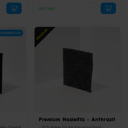
Auf Lager
EIT ERHÄLTLICH
Premium Nadelfilz - Anthrazit
 Way Stretch
- 25 % dicker für ein luxuriöse Finish.