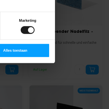
Marketing
filz -
Selbstklebender Nadelfilz -
Blau
nd einfache
- Selbstklebend für schnelle und einfache
Montage.
Alles toestaan
- Ideal für glatte Flächen wi...
29,99
19,99 pro m²
Auf Lager
MEISTGEWÄHLT