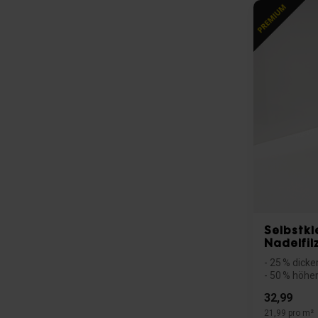
Selbstk
Nadelfil
- 25 % dicke
- 50 % höhe
- Selbstk...
32,99
21,99 pro m²