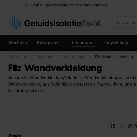
Großer Lagerbestand mit breitem Sortiment
Startseite
Kategorien
Lösungen
Empfehlung
Startseite
/
Lösungen
/
Verarbeitung
/
Filz Wandverkleidung
Filz Wandverkleidung
Suchen Sie Wandverkleidung? Nadelfilz Wandverkleidung ist nicht nur
Wandverkleidung aus Nadelfilz verbessert die Raumwirkung und bri
Isolierung mit sich.
20
P
Preis