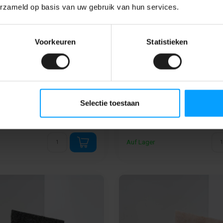
erzameld op basis van uw gebruik van hun services.
Voorkeuren
Statistieken
ebender Nadelfilz -
Selbstklebender Nadel
Mausgrau
bend für schnelle und einfache
- Selbstklebend für schnelle u
Montage.
Selectie toestaan
latte Flächen wi...
- Ideal für glatte Flächen wi...
29,99
19,99 pro m²
Auf Lager