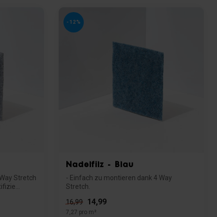
-12%
Nadelfilz - Blau
 Way Stretch
- Einfach zu montieren dank 4 Way
izie...
Stretch.
- Brandschutzklasse Bfl s1 zertifizi...
14,99
16,99
7,27 pro m²