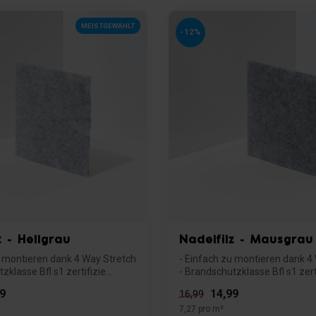
MEISTGEWÄHLT
-12%
z - Hellgrau
Nadelfilz - Mausgrau
u montieren dank 4 Way Stretch
- Einfach zu montieren dank 4
zklasse Bfl s1 zertifizie...
- Brandschutzklasse Bfl s1 zertif
9
14,99
16,99
7,27 pro m²