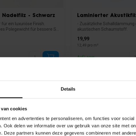
 Nadelfilz - Schwarz
Laminierter Akustikfil
 für ein luxuriöse Finish.
- Zusätzliche Schalldämmung 
es Polegewicht für bessere S...
akustischen Schaumstoff.
- Hochwertige Verarb...
19,99
12,49 pro m²
Auf Lager
Details
 van cookies
ent en advertenties te personaliseren, om functies voor social
. Ook delen we informatie over uw gebruik van onze site met on
e. Deze partners kunnen deze gegevens combineren met andere i