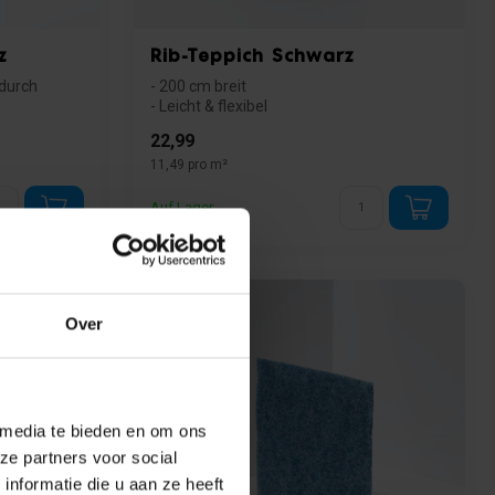
z
Rib-Teppich Schwarz
durch
- 200 cm breit
- Leicht & flexibel
- Einzigartiges Aussehen
22,99
11,49 pro m²
Auf Lager
Over
 media te bieden en om ons
ze partners voor social
nformatie die u aan ze heeft