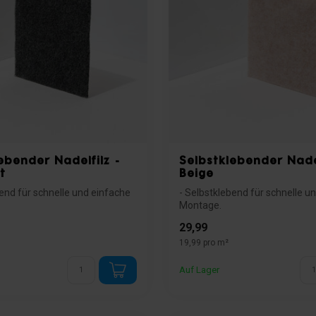
ebender Nadelfilz -
Selbstklebender Nadel
t
Beige
bend für schnelle und einfache
- Selbstklebend für schnelle u
Montage.
latte Flächen wi...
- Ideal für glatte Flächen wi...
29,99
19,99 pro m²
Auf Lager