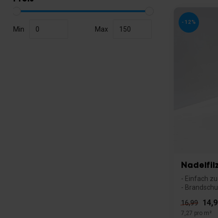
-12%
Min
Max
Nadelfil
- Einfach z
- Brandschut
14,9
16,99
7,27 pro m²