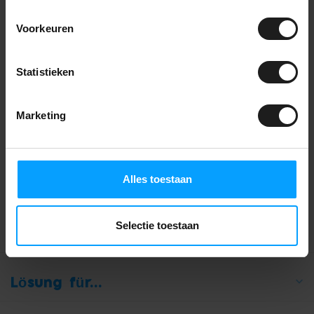
Einsteinstraat 6
Voorkeuren
7601 PR Almelo
+31852736738
Statistieken
+31852736738
Marketing
[email protected]
Register NR:
87704005
Alles toestaan
USt-IdNr.:
NL864376157B01
Selectie toestaan
Kategorien
Lösung für...