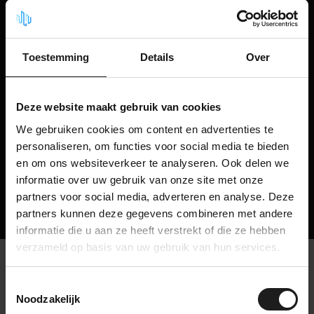
nächste Bestellung!
Toestemming
Details
Over
Wir helfen Ihnen gerne weiter!
Deze website maakt gebruik van cookies
Haben Sie eine Frage zu einem unserer Produkte oder suchen Sie
nach einer maßgeschneiderten Lösung?
We gebruiken cookies om content en advertenties te
personaliseren, om functies voor social media te bieden
Kontaktieren Sie uns
en om ons websiteverkeer te analyseren. Ook delen we
informatie over uw gebruik van onze site met onze
partners voor social media, adverteren en analyse. Deze
Mehr über uns
partners kunnen deze gegevens combineren met andere
informatie die u aan ze heeft verstrekt of die ze hebben
verzameld op basis van uw gebruik van hun services.
Geluidsisolatie Deal
Toestemmingsselectie
Noodzakelijk
Große Auswahl, kleine Preise!