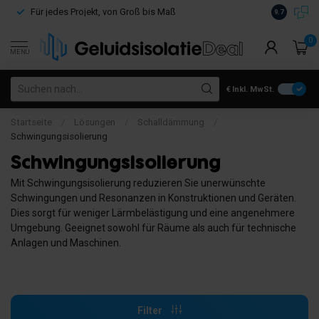
Kostenloser
Für jedes Projekt, von Groß bis Maß
9.7
€100
0
MENU
€
Inkl. MwSt.
Startseite
/
Lösungen
/
Schalldämmung
/
Schwingungsisolierung
Schwingungsisolierung
Mit Schwingungsisolierung reduzieren Sie unerwünschte
Schwingungen und Resonanzen in Konstruktionen und Geräten.
Dies sorgt für weniger Lärmbelästigung und eine angenehmere
Umgebung. Geeignet sowohl für Räume als auch für technische
Anlagen und Maschinen.
Filter