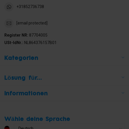
+31852736738
[email protected]
Register NR:
87704005
USt-IdNr.:
NL864376157B01
Kategorien
Lösung für...
Informationen
Wähle deine Sprache