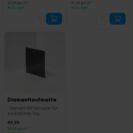
23,99 pro m²
31,99 pro m²
Auf Lager
Auf Lager
Diamantlaufmatte
- Diamant-Riffelmuster für
zusätzlichen Grip.
- Verschleißfestes SBR-
49,99
Gummi, 65 ...
33,33 pro m²