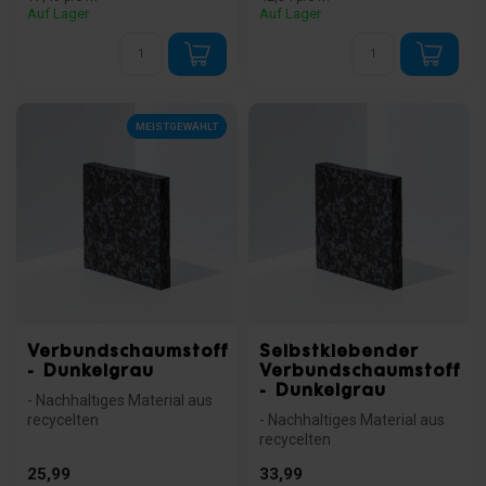
Auf Lager
Auf Lager
MEISTGEWÄHLT
Verbundschaumstoff
Selbstklebender
- Dunkelgrau
Verbundschaumstoff
- Dunkelgrau
- Nachhaltiges Material aus
recycelten
- Nachhaltiges Material aus
Polyurethanschaumflocken
recycelten
- Hervorragende ...
Polyurethanschaumflocken
25,99
33,99
- Hervorragende ...