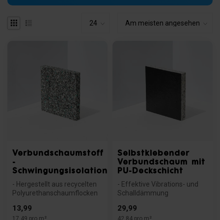
Verbundschaumstoff
Selbstklebender
-
Verbundschaum mit
Schwingungsisolation
PU-Deckschicht
- Hergestellt aus recycelten
- Effektive Vibrations- und
Polyurethanschaumflocken
Schalldämmung
- Dämpft leichte Vibration...
- Öl- und wasserfest dank
13,99
29,99
robuster PU...
17,49 pro m²
42,84 pro m²