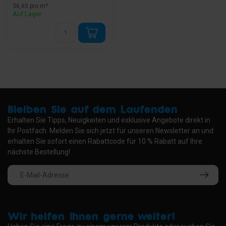
36,65 pro m²
...
Auf Lager
Bleiben Sie auf dem Laufenden
Erhalten Sie Tipps, Neuigkeiten und exklusive Angebote direkt in
Ihr Postfach. Melden Sie sich jetzt für unseren Newsletter an und
erhalten Sie sofort einen Rabattcode für 10 % Rabatt auf Ihre
nächste Bestellung!
Wir helfen Ihnen gerne weiter!