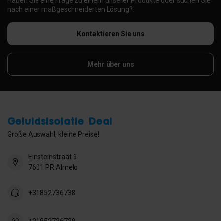
Haben Sie eine Frage zu einem unserer Produkte oder suchen Sie
nach einer maßgeschneiderten Lösung?
Kontaktieren Sie uns
Mehr über uns
Geluidsisolatie Deal
Große Auswahl, kleine Preise!
Einsteinstraat 6
7601 PR Almelo
+31852736738
+31852736738