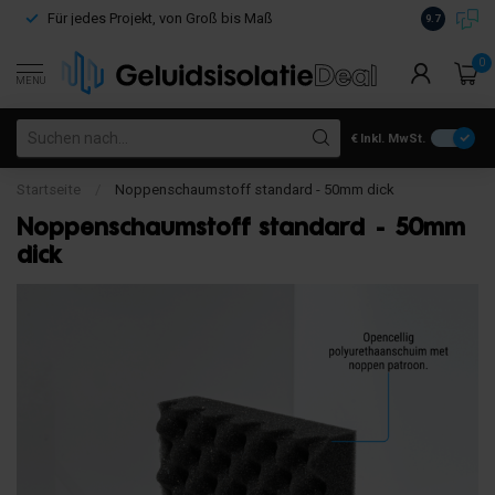
Kostenloser
Für jedes Projekt, von Groß bis Maß
9.7
€100
0
MENU
€
Inkl. MwSt.
Startseite
/
Noppenschaumstoff standard - 50mm dick
Noppenschaumstoff standard - 50mm
dick