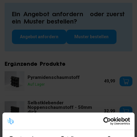
Ein Angebot anfordern oder zuerst
ein Muster bestellen?
Angebot anfordern
Muster bestellen
Ergänzende Produkte
Pyramidenschaumstoff
49,99
Auf Lager
Selbstklebender
Noppenschaumstoff - 50mm
32,99
dick
Auf Lager
Selbstklebender