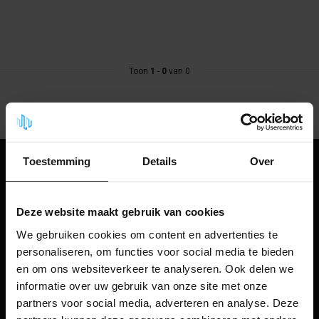
Toon
1
-
0
van 0
Toestemming
Details
Over
Blijf up to date
Ontvang tips, nieuwtjes en exclusieve aanbiedingen rechtstreeks
in je inbox. Schrijf je nu in voor onze nieuwsbrief en ontvang direct
Deze website maakt gebruik van cookies
een kortingscode voor 10% korting op je eerstvolgende bestelling!
We gebruiken cookies om content en advertenties te
personaliseren, om functies voor social media te bieden
en om ons websiteverkeer te analyseren. Ook delen we
informatie over uw gebruik van onze site met onze
We helpen je graag!
partners voor social media, adverteren en analyse. Deze