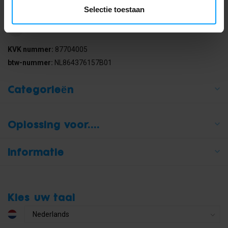
Selectie toestaan
[email protected]
KVK nummer:
87704005
btw-nummer:
NL864376157B01
Categorieën
Oplossing voor....
Informatie
Kies uw taal