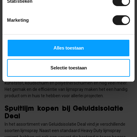
Statistieken
Interieurdecoratie: Wil je een stoffen bekleding aanbrengen
op een muur of een andere ondergrond? Lijmspray biedt
een handige manier om stof op zijn plaats te houden
Marketing
zonder gedoe met naald en draad.
Ambachtelijke projecten: Of je nu bezig bent met het
maken van kostuums, decoraties, of andere ambachtelijke
projecten, lijmspray kan helpen bij het bevestigen van
Alles toestaan
materialen zoals vilt, lint, kralen en meer.
Met lijmspray ben je niet beperkt tot specifieke materialen. Het is
Selectie toestaan
een veelzijdige lijmoplossing die kan worden gebruikt op
verschillende oppervlakken, waaronder papier, textiel, hout,
kunststof, koudschuim en polyetherschuimen en nog veel meer.
Het gemak en de efficiëntie van lijmspray maken het een handig
product om in huis te hebben voor allerlei projecten.
Spuitlijm kopen bij Geluidsisolatie
Deal
In het assortiment van Geluidsisolatie Deal vind je verschillende
soorten lijmspray. Naast een standaard Heavy Duty lijmspray
variant, hebben wij ook een variant die bestand is tegen hogere