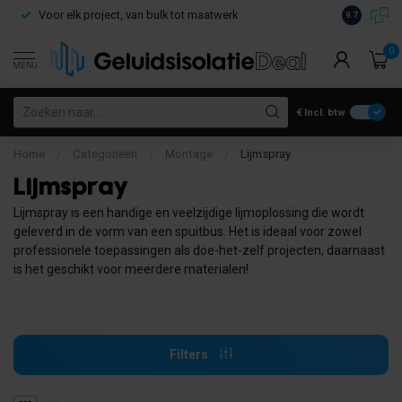
Voor elk project, van bulk tot maatwerk
Gratis verz
9.7
0
MENU
€
Incl. btw
Home
/
Categorieën
/
Montage
/
Lijmspray
Lijmspray
Lijmspray is een handige en veelzijdige lijmoplossing die wordt
geleverd in de vorm van een spuitbus. Het is ideaal voor zowel
professionele toepassingen als doe-het-zelf projecten, daarnaast
is het geschikt voor meerdere materialen!
Filters