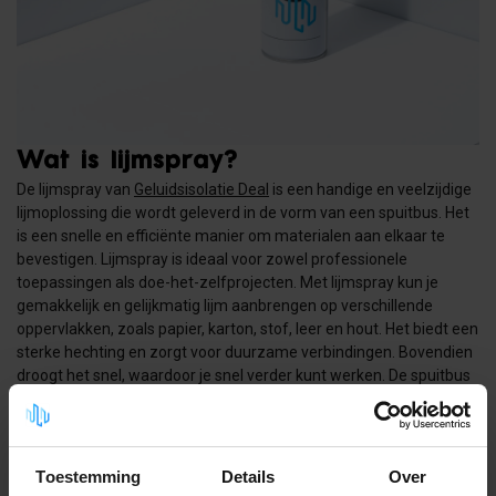
Wat is lijmspray?
De lijmspray van
Geluidsisolatie Deal
is een handige en veelzijdige
lijmoplossing die wordt geleverd in de vorm van een spuitbus. Het
is een snelle en efficiënte manier om materialen aan elkaar te
bevestigen. Lijmspray is ideaal voor zowel professionele
toepassingen als doe-het-zelfprojecten. Met lijmspray kun je
gemakkelijk en gelijkmatig lijm aanbrengen op verschillende
oppervlakken, zoals papier, karton, stof, leer en hout. Het biedt een
sterke hechting en zorgt voor duurzame verbindingen. Bovendien
droogt het snel, waardoor je snel verder kunt werken. De spuitbus
maakt het aanbrengen van de lijm eenvoudig en nauwkeurig,
zonder verspilling. Lijmspray kan zowel een tijdelijke hechting als
een permanente verbinding bieden, afhankelijk van de werkwijze
en het type product dat je kiest.
Toestemming
Details
Over