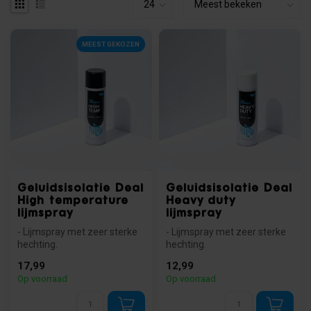
MEEST GEKOZEN
Geluidsisolatie Deal
Geluidsisolatie Deal
High temperature
Heavy duty
lijmspray
lijmspray
- Lijmspray met zeer sterke
- Lijmspray met zeer sterke
hechting.
hechting.
- Temperatuurbestendig tot
- Temperatuurbestendig tot
17,99
12,99
max 110°C
max 50°C
Op voorraad
Op voorraad
- W...
- Wa...