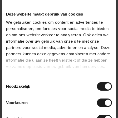
Waar kun je lijmspray voor
gebruiken?
Deze website maakt gebruik van cookies
Lijmspray is een veelzijdig product dat gebruikt kan worden voor
We gebruiken cookies om content en advertenties te
een breed scala aan toepassingen. Of je nu een professional bent
personaliseren, om functies voor social media te bieden
in de ambachtelijke sector of een doe-het-zelver, lijmspray kan
van pas komen bij verschillende projecten. Enkele voorbeelden van
en om ons websiteverkeer te analyseren. Ook delen we
populaire toepassingen zijn:
informatie over uw gebruik van onze site met onze
partners voor social media, adverteren en analyse. Deze
Knutsel- en hobbyprojecten: Lijmspray is perfect voor het
partners kunnen deze gegevens combineren met andere
verlijmen van materialen zoals papier, karton, stof, en
informatie die u aan ze heeft verstrekt of die ze hebben
andere knutselmaterialen. Of je nu scrapbooking, kaarten
verzameld op basis van uw gebruik van hun services.
maken of andere creatieve projecten doet, lijmspray biedt
een snelle en gemakkelijke manier om je projecten bij elkaar
te houden.
Toestemmingsselectie
Noodzakelijk
Kunst- en ontwerpprojecten: Voor kunstenaars en
ontwerpers kan lijmspray een waardevol hulpmiddel zijn.
Het kan worden gebruikt bij het creëren van collages, mixed-
Voorkeuren
media kunstwerken, en het bevestigen van verschillende
materialen op doeken of andere oppervlakken.