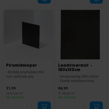
Piramideloper
Laadvloermat -
180x150cm
- Antislip piramideprofiel
voor optimale grip
- Hoogwaardig SBR rubber
- Geluiddempend en
- Goede antislipwerking
trillingsabsor...
- Eenvoudig op maat te
31,99
84,99
snijden
26,66 per m²
31,48 per m²
Op voorraad
Op voorraad