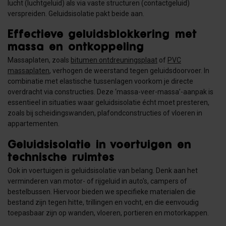
lucht (luchtgeluid) als via vaste structuren (contactgeluid)
verspreiden. Geluidsisolatie pakt beide aan.
Effectieve geluidsblokkering met
massa en ontkoppeling
Massaplaten, zoals
bitumen ontdreuningsplaat
of
PVC
massaplaten
, verhogen de weerstand tegen geluidsdoorvoer. In
combinatie met elastische tussenlagen voorkom je directe
overdracht via constructies. Deze ‘massa-veer-massa’-aanpak is
essentieel in situaties waar geluidsisolatie écht moet presteren,
zoals bij scheidingswanden, plafondconstructies of vloeren in
appartementen.
Geluidsisolatie in voertuigen en
technische ruimtes
Ook in voertuigen is geluidsisolatie van belang. Denk aan het
verminderen van motor- of rijgeluid in auto's, campers of
bestelbussen. Hiervoor bieden we specifieke materialen die
bestand zijn tegen hitte, trillingen en vocht, en die eenvoudig
toepasbaar zijn op wanden, vloeren, portieren en motorkappen.