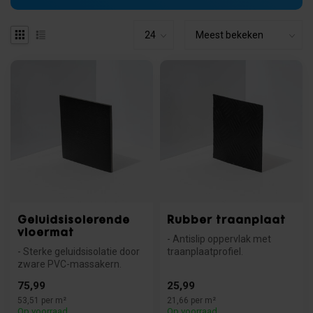
Geluidsisolerende
Rubber traanplaat
vloermat
- Antislip oppervlak met
- Sterke geluidsisolatie door
traanplaatprofiel.
zware PVC-massakern.
- Slijtvast en industrieel
- Strakke afwerking met
toepasbaa...
75,99
25,99
kunst...
53,51 per m²
21,66 per m²
Op voorraad
Op voorraad