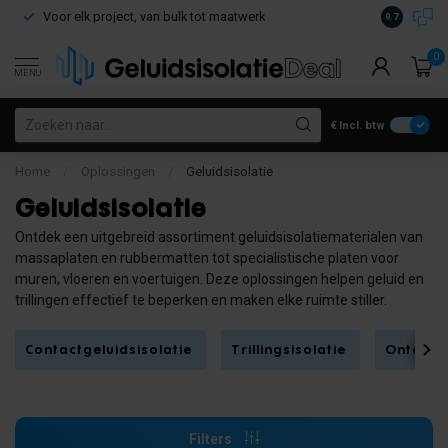
Voor elk project, van bulk tot maatwerk
Gratis verz
9.7
0
MENU
€
Incl. btw
Home
/
Oplossingen
/
Geluidsisolatie
Geluidsisolatie
Ontdek een uitgebreid assortiment geluidsisolatiematerialen van
massaplaten en rubbermatten tot specialistische platen voor
muren, vloeren en voertuigen. Deze oplossingen helpen geluid en
trillingen effectief te beperken en maken elke ruimte stiller.
Contactgeluidsisolatie
Trillingsisolatie
Ontdreu
Filters