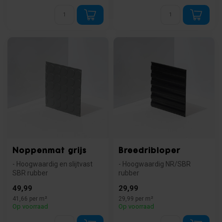
Noppenmat grijs
Breedribloper
- Hoogwaardig en slijtvast
- Hoogwaardig NR/SBR
SBR rubber
rubber
- Extra grip door
- Extra grip bij vuil en vocht
49,99
29,99
noppenpatroon
- Slijtvast en makk...
41,66 per m²
29,99 per m²
- Unieke g...
Op voorraad
Op voorraad