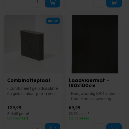
NIEUW!
Combinatieplaat
Laadvloermat -
180x100cm
- Combineert geluidsisolatie
én geluidsabsorptie in één
- Hoogwaardig SBR rubber
plaat.
- Goede antislipwerking
- Massalaag van ...
- Eenvoudig op maat te
129,99
59,99
snijden
216,65 per m²
33,33 per m²
Op voorraad
Op voorraad