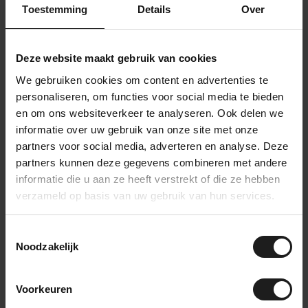
Toestemming
Details
Over
Deze website maakt gebruik van cookies
We gebruiken cookies om content en advertenties te
personaliseren, om functies voor social media te bieden
en om ons websiteverkeer te analyseren. Ook delen we
informatie over uw gebruik van onze site met onze
partners voor social media, adverteren en analyse. Deze
partners kunnen deze gegevens combineren met andere
Laadvloermat -
Cobramat
informatie die u aan ze heeft verstrekt of die ze hebben
180x200cm
verzameld op basis van uw gebruik van hun services.
- Antislipprofiel aan beide
- Hoogwaardig SBR rubber
zijden voor maximale grip.
- Goede antislipwerking
- Slijtvast SBR rubber me...
Toestemmingsselectie
- Eenvoudig op maat te
109,99
54,99
snijden
Noodzakelijk
30,55 per m²
30,55 per m²
Op voorraad
Op voorraad
Voorkeuren