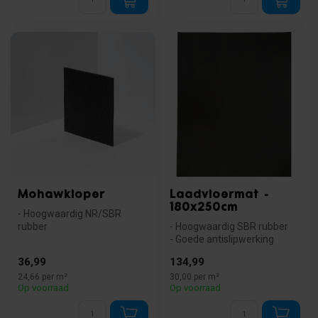
Mohawkloper
Laadvloermat -
180x250cm
- Hoogwaardig NR/SBR
rubber
- Hoogwaardig SBR rubber
- Slijtvast en makkelijk in
- Goede antislipwerking
onderhoud
- Eenvoudig op maat te
36,99
134,99
- Veelzijdig t...
snijden
24,66 per m²
30,00 per m²
Op voorraad
Op voorraad