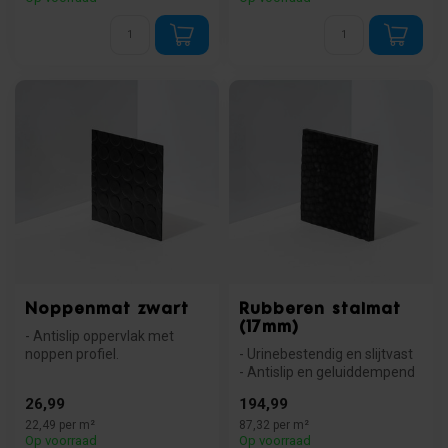
Noppenmat zwart
Rubberen stalmat
(17mm)
- Antislip oppervlak met
noppen profiel.
- Urinebestendig en slijtvast
- Slijtvast en industrieel
- Antislip en geluiddempend
toepasbaar....
- Eenvoudig te plaatse...
26,99
194,99
22,49 per m²
87,32 per m²
Op voorraad
Op voorraad