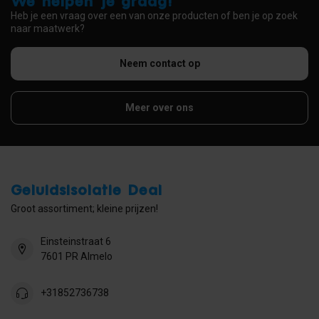
We helpen je graag!
Heb je een vraag over een van onze producten of ben je op zoek
naar maatwerk?
Neem contact op
Meer over ons
Geluidsisolatie Deal
Groot assortiment; kleine prijzen!
Einsteinstraat 6
7601 PR Almelo
+31852736738