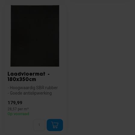
Laadvloermat -
180x350cm
- Hoogwaardig SBR rubber
- Goede antislipwerking
- Eenvoudig op maat te
179,99
snijden
28,57 per m²
Op voorraad