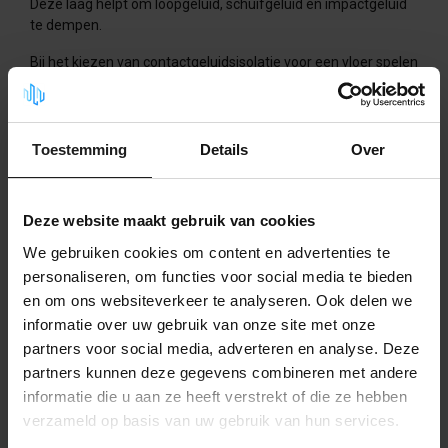
Deze laag helpt om loopgeluid, schuifgeluid en impactgeluid
te dempen.
Bij het kiezen van contactgeluidsisolatie voor een vloer spelen
onder meer het type ondervloer, de beschikbare
opbouwhoogte, de afwerkvloer en de belasting een rol. Een
zwevende vloeropbouw kan in veel situaties helpen, omdat
de afwerklaag dan minder direct contact maakt met de
Toestemming
Details
Over
dragende constructie.
Deze website maakt gebruik van cookies
We gebruiken cookies om content en advertenties te
personaliseren, om functies voor social media te bieden
en om ons websiteverkeer te analyseren. Ook delen we
informatie over uw gebruik van onze site met onze
partners voor social media, adverteren en analyse. Deze
partners kunnen deze gegevens combineren met andere
informatie die u aan ze heeft verstrekt of die ze hebben
verzameld op basis van uw gebruik van hun services.