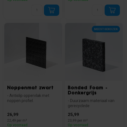
MEEST GEKOZEN
Noppenmat zwart
Bonded Foam -
Donkergrijs
- Antislip oppervlak met
noppen profiel.
- Duurzaam materiaal van
- Slijtvast en industrieel
gerecyclede
toepasbaar....
polyurethaanschuimvlokken
26,99
25,99
- Uitstekende gel...
22,49 per m²
23,99 per m²
Op voorraad
Op voorraad