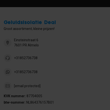
Geluidsisolatie Deal
Groot assortiment; kleine prijzen!
Einsteinstraat 6
7601 PR Almelo
+31852736738
+31852736738
[email protected]
KVK nummer:
87704005
btw-nummer:
NL864376157B01