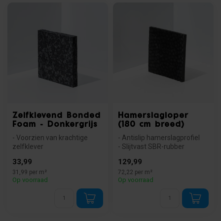
Zelfklevend Bonded
Hamerslagloper
Foam - Donkergrijs
(180 cm breed)
- Voorzien van krachtige
- Antislip hamerslagprofiel
zelfklever
- Slijtvast SBR-rubber
- Gemaakt van gerecyclede
- Eenvoudig op maat te snij...
33,99
129,99
vlokken polyuretha...
31,99 per m²
72,22 per m²
Op voorraad
Op voorraad