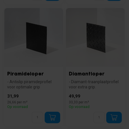
Piramideloper
Diamantloper
- Antislip piramideprofiel
- Diamant-traanplaatprofiel
voor optimale grip
voor extra grip.
- Geluiddempend en
- Slijtvast SBR-rubber, 65
31,99
49,99
trillingsabsor...
Shore A...
26,66 per m²
33,33 per m²
Op voorraad
Op voorraad