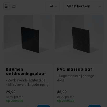
Bitumen
PVC massaplaat
ontdreuningsplaat
- Hoge massa bij geringe
- Zelfklevende achterzijde
dikte.
- Effectieve trillingsdemping
- Ideaal voor lichte
- Bestand tegen water &...
constructies.
29,99
45,99
- Eenvoudig z...
47,98 per m²
36,79 per m²
Op voorraad
Op voorraad