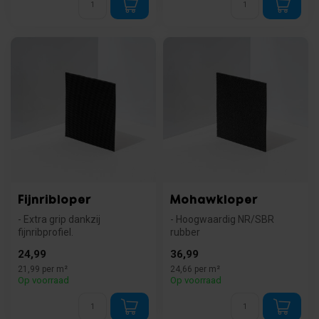
Fijnribloper
Mohawkloper
- Extra grip dankzij
- Hoogwaardig NR/SBR
fijnribprofiel.
rubber
- Gemaakt van hoogwaardig
- Slijtvast en makkelijk in
24,99
36,99
NBR rubber.
onderhoud
21,99 per m²
24,66 per m²
- Mak...
- Veelzijdig t...
Op voorraad
Op voorraad