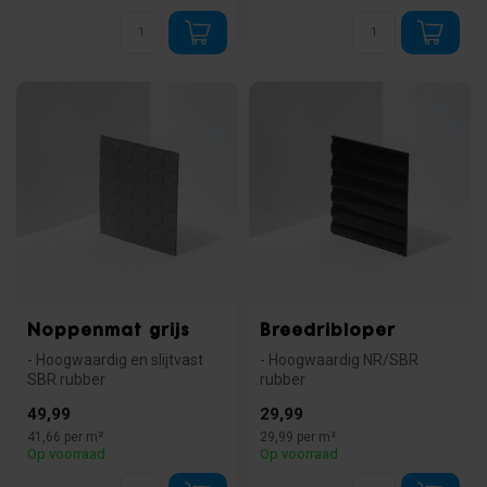
Noppenmat grijs
Breedribloper
- Hoogwaardig en slijtvast
- Hoogwaardig NR/SBR
SBR rubber
rubber
- Extra grip door
- Extra grip bij vuil en vocht
49,99
29,99
noppenpatroon
- Slijtvast en makk...
41,66 per m²
29,99 per m²
- Unieke g...
Op voorraad
Op voorraad