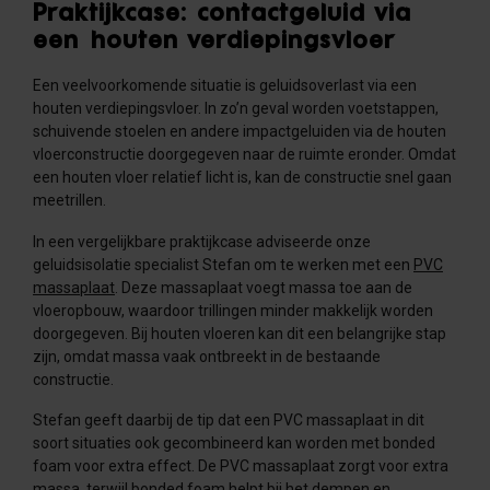
Praktijkcase: contactgeluid via
een houten verdiepingsvloer
Een veelvoorkomende situatie is geluidsoverlast via een
houten verdiepingsvloer. In zo’n geval worden voetstappen,
schuivende stoelen en andere impactgeluiden via de houten
vloerconstructie doorgegeven naar de ruimte eronder. Omdat
een houten vloer relatief licht is, kan de constructie snel gaan
meetrillen.
In een vergelijkbare praktijkcase adviseerde onze
geluidsisolatie specialist Stefan om te werken met een
PVC
massaplaat
. Deze massaplaat voegt massa toe aan de
vloeropbouw, waardoor trillingen minder makkelijk worden
doorgegeven. Bij houten vloeren kan dit een belangrijke stap
zijn, omdat massa vaak ontbreekt in de bestaande
constructie.
Stefan geeft daarbij de tip dat een PVC massaplaat in dit
soort situaties ook gecombineerd kan worden met bonded
foam voor extra effect. De PVC massaplaat zorgt voor extra
massa, terwijl
bonded foam
helpt bij het dempen en