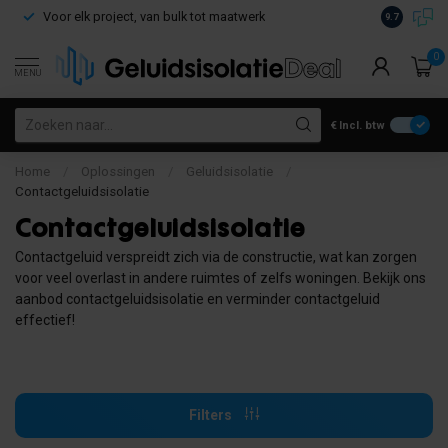
Voor elk project, van bulk tot maatwerk
Gratis verz
9.7
0
MENU
€
Incl. btw
Home
/
Oplossingen
/
Geluidsisolatie
/
Contactgeluidsisolatie
Contactgeluidsisolatie
Contactgeluid verspreidt zich via de constructie, wat kan zorgen
voor veel overlast in andere ruimtes of zelfs woningen. Bekijk ons
aanbod contactgeluidsisolatie en verminder contactgeluid
effectief!
Filters