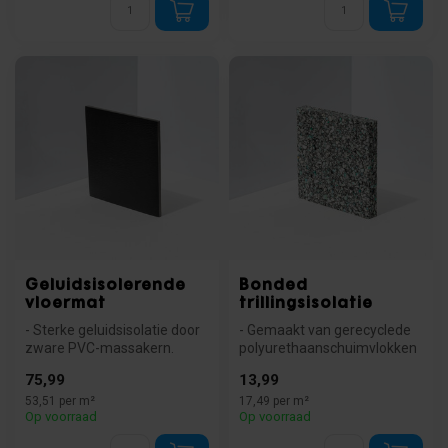
Geluidsisolerende
Bonded
vloermat
trillingsisolatie
- Sterke geluidsisolatie door
- Gemaakt van gerecyclede
zware PVC-massakern.
polyurethaanschuimvlokken
- Strakke afwerking met
- Dempt lichte trillingen en...
75,99
13,99
kunst...
53,51 per m²
17,49 per m²
Op voorraad
Op voorraad