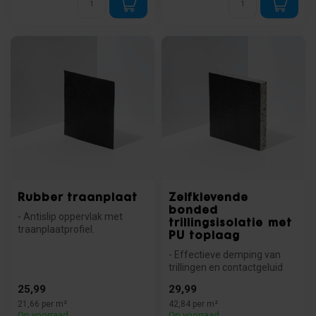
Rubber traanplaat
Zelfklevende
bonded
- Antislip oppervlak met
trillingsisolatie met
traanplaatprofiel.
PU toplaag
- Slijtvast en industrieel
toepasbaa...
- Effectieve demping van
trillingen en contactgeluid
- Olie- en waterbestendig ...
25,99
29,99
21,66 per m²
42,84 per m²
Op voorraad
Op voorraad