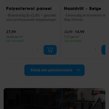
Polyesterwol paneel
Naaldvilt - Beige
- Brandveilig (B-s2,d0) – geschikt
- Eenvoudig te monteren doo
voor professionele toepassingen
Way Stretch
- Hoge gelui...
- Brandveilig: voldoet aan de
norm B...
27,99
14,99
16,99
38,88 per m²
7,27 per m²
Op voorraad
Op voorraad
Bekijk alle geluidsisolatie