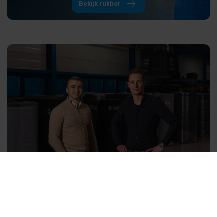
Bekijk rubber
Over ons
Wij hebben meer dan 15 jaar ervaring binnen de
geluidsisolatiebranche. Daardoor hebben we uitgebreide