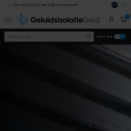
Voor elk project, van bulk tot maatwerk
Gratis verz
9.7
0
MENU
€
Incl. btw