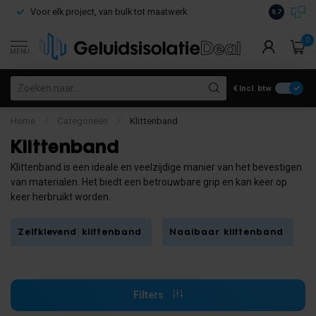
Voor elk project, van bulk tot maatwerk
Gratis verz
9.7
0
MENU
€
Incl. btw
Home
/
Categorieën
/
Klittenband
Klittenband
Klittenband is een ideale en veelzijdige manier van het bevestigen
van materialen. Het biedt een betrouwbare grip en kan keer op
keer herbruikt worden.
Zelfklevend klittenband
Naaibaar klittenband
Filters