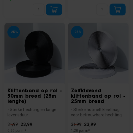
-25%
-25%
Klittenband op rol -
Zelfklevend
50mm breed (25m
klittenband op rol -
lengte)
25mm breed
- Sterke hechting en lange
- Sterke hotmelt kleeflaag
levensduur
voor betrouwbare hechting.
- Op maat te bevestigen
- Hecht op hout, glas, kun...
23,99
23,99
31,99
31,99
- Ideaal voor dive...
0,96 per m²
1,20 per m²