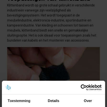
Klittenband wordt op grote schaal gebruikt in verschillende
industrieën vanwege zijn veelzijdigheid als
bevestigingssysteem. Het wordt toegepast in de
meubelindustrie, elektronica-industrie, sportindustrie en
kampeerindustrie. Van kleding en schoenen tot tassen en
meubels, klittenband biedt een snelle en gemakkelijke
sluitingsoptie. Het is ook ideaal voor toepassingen zoals het
bundelen van kabels en het monteren van accessoires.
Toestemming
Details
Over