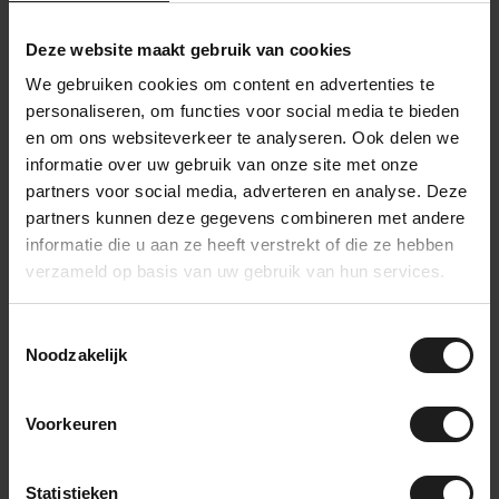
Voordelen van klittenband
Deze website maakt gebruik van cookies
Klittenband biedt diverse voordelen die het tot een populaire
We gebruiken cookies om content en advertenties te
keuze maken voor bevestigingsoplossingen:
personaliseren, om functies voor social media te bieden
en om ons websiteverkeer te analyseren. Ook delen we
Gebruiksvriendelijkheid
: Klittenband kan eenvoudig
worden geopend en gesloten, wat snelle en moeiteloze
informatie over uw gebruik van onze site met onze
bevestiging mogelijk maakt. Dit maakt het ideaal voor
partners voor social media, adverteren en analyse. Deze
mensen van alle leeftijden, inclusief kinderen en
partners kunnen deze gegevens combineren met andere
ouderen.
informatie die u aan ze heeft verstrekt of die ze hebben
Aanpasbaarheid
: Klittenband kan op maat worden
verzameld op basis van uw gebruik van hun services.
gesneden voor verschillende toepassingen, waardoor
het geschikt is voor zowel grote als kleine projecten. Of
het nu gaat om het bevestigen van kledingstukken, het
Toestemmingsselectie
bundelen van kabels, of het monteren van accessoires,
Noodzakelijk
klittenband past zich aan de gewenste afmetingen
aan.
Duurzaamheid
: Klittenband biedt een sterke grip en
Voorkeuren
kan herhaaldelijk worden geopend en gesloten zonder
prestaties te verliezen. Dit maakt het een
kosteneffectieve oplossing op de lange termijn, omdat
Statistieken