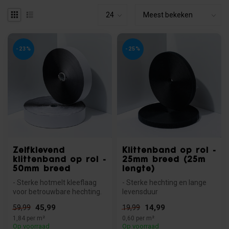
-23%
-25%
Zelfklevend
Klittenband op rol -
klittenband op rol -
25mm breed (25m
50mm breed
lengte)
- Sterke hotmelt kleeflaag
- Sterke hechting en lange
voor betrouwbare hechting.
levensduur
- Hecht op hout, glas, kun...
- Op maat te bevestigen
45,99
14,99
59,99
19,99
- Ideaal voor dive...
1,84 per m²
0,60 per m²
Op voorraad
Op voorraad