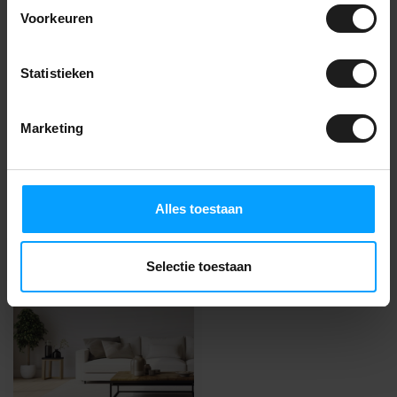
Voorkeuren
Vragen over dit
product?
Statistieken
Jarno adviseert je graag! Bel naar
085-2736738
of
neem contact op
.
Marketing
Recent bekeken
Alles toestaan
NIEUW!
Selectie toestaan