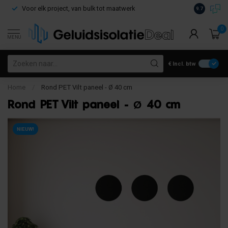
Voor elk project, van bulk tot maatwerk
Gratis verz
9.7
0
MENU
€
Incl. btw
Home
/
Rond PET Vilt paneel - Ø 40 cm
Rond PET Vilt paneel - Ø 40 cm
NIEUW!