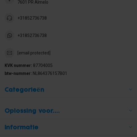
7601 PR Almelo
+31852736738
+31852736738
[email protected]
KVK nummer:
87704005
btw-nummer:
NL864376157B01
Categorieën
Oplossing voor....
Informatie