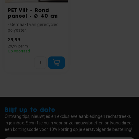
PET Vilt - Rond
paneel - Ø 40 cm
- Gemaakt van gerecycled
polyester.
- Beschikbaar in drie kleuren.
29,99
- Goede akoes...
29,99 per m²
Op voorraad
Blijf up to date
Ontvang tips, nieuwtjes en exclusieve aanbiedingen rechtstreeks
in je inbox. Schrijf je nu in voor onze nieuwsbrief en ontvang direct
een kortingscode voor 10% korting op je eerstvolgende bestelling!