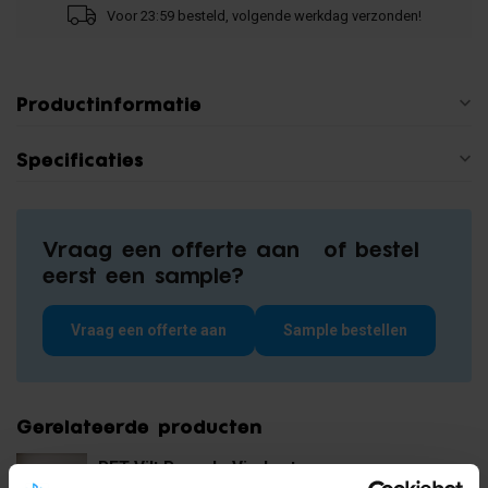
Voor 23:59 besteld, volgende werkdag verzonden!
Productinformatie
Specificaties
Vraag een offerte aan of bestel
eerst een sample?
Vraag een offerte aan
Sample bestellen
Gerelateerde producten
PET Vilt Paneel - Vierkant -
60x60cm