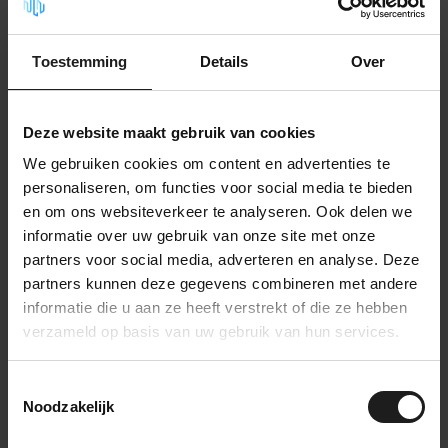
37,99
Op voorraad
Toestemming
Details
Over
PET Vilt Paneel - Rechthoek -
120x60cm
43,99
Op voorraad
Deze website maakt gebruik van cookies
We gebruiken cookies om content en advertenties te
PET Vilt Paneel - Vierkant -
80x80cm
personaliseren, om functies voor social media te bieden
47,99
Op voorraad
en om ons websiteverkeer te analyseren. Ook delen we
informatie over uw gebruik van onze site met onze
partners voor social media, adverteren en analyse. Deze
PET Vilt Paneel - Rechthoek-
80x40 cm
partners kunnen deze gegevens combineren met andere
39,99
Op voorraad
informatie die u aan ze heeft verstrekt of die ze hebben
verzameld op basis van uw gebruik van hun services.
PET Vilt Paneel - Hexagon -
40cm breed
29,99
Toestemmingsselectie
Op voorraad
Noodzakelijk