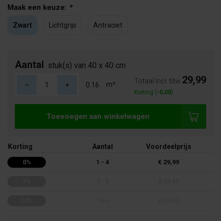
Maak een keuze:
*
Zwart
Lichtgrijs
Antraciet
Aantal
stuk(s) van 40 x 40 cm
29,99
Totaal Incl. btw
m²
Korting (
-0,00
)
Toevoegen aan winkelwagen
Korting
Aantal
Voordeelprijs
0%
1 - 4
€ 29,99
5%
5 - 9
€ 28,49
10%
10 +
€ 26,99