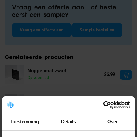
Vraag een offerte aan of bestel
eerst een sample?
Vraag een offerte aan
Sample bestellen
Gerelateerde producten
Noppenmat zwart
26,99
Op voorraad
Mohawkloper
36,99
Op voorraad
Toestemming
Details
Over
Breedribloper
29,99
Op voorraad