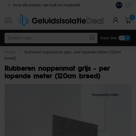
Voor elk project, van bulk tot maatwerk
Gratis verz
9.7
0
MENU
€
Incl. btw
Home
/
Rubberen noppenmat grijs - per lopende meter (120cm
breed)
Rubberen noppenmat grijs - per
lopende meter (120cm breed)