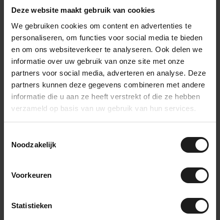
Deze website maakt gebruik van cookies
We gebruiken cookies om content en advertenties te
Fijnribloper
personaliseren, om functies voor social media te bieden
24,99
Op voorraad
en om ons websiteverkeer te analyseren. Ook delen we
informatie over uw gebruik van onze site met onze
partners voor social media, adverteren en analyse. Deze
Piramideloper
partners kunnen deze gegevens combineren met andere
31,99
Op voorraad
informatie die u aan ze heeft verstrekt of die ze hebben
verzameld op basis van uw gebruik van hun services.
Toestemmingsselectie
Vragen over dit
Noodzakelijk
product?
Jarno adviseert je graag! Bel naar
Voorkeuren
085-2736738
of
neem contact op
.
Statistieken