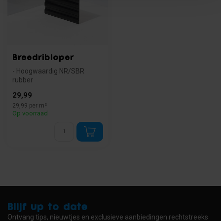
Breedribloper
- Hoogwaardig NR/SBR
rubber
- Extra grip bij vuil en vocht
29,99
- Slijtvast en makk...
29,99 per m²
Op voorraad
Blijf up to date
Ontvang tips, nieuwtjes en exclusieve aanbiedingen rechtstreeks