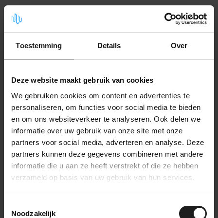
Gerelateerde producten
Noppenmat zwart
26,99
Toestemming
Details
Over
Op voorraad
Deze website maakt gebruik van cookies
Rubber traanplaat
25,99
Op voorraad
We gebruiken cookies om content en advertenties te
personaliseren, om functies voor social media te bieden
en om ons websiteverkeer te analyseren. Ook delen we
Mohawkloper
informatie over uw gebruik van onze site met onze
36,99
Op voorraad
partners voor social media, adverteren en analyse. Deze
partners kunnen deze gegevens combineren met andere
informatie die u aan ze heeft verstrekt of die ze hebben
Fijnribloper
verzameld op basis van uw gebruik van hun services.
24,99
Op voorraad
Toestemmingsselectie
Noodzakelijk