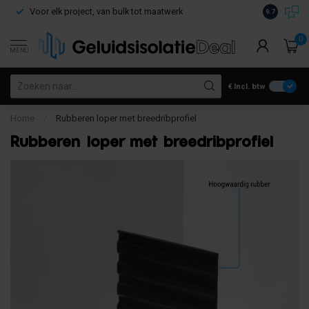
Voor elk project, van bulk tot maatwerk
Gratis verz
9.7
0
MENU
€
Incl. btw
Home
/
Rubberen loper met breedribprofiel
Rubberen loper met breedribprofiel