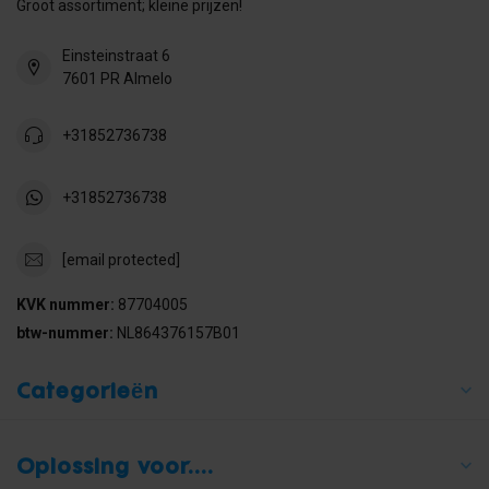
Groot assortiment; kleine prijzen!
Einsteinstraat 6
7601 PR Almelo
+31852736738
+31852736738
[email protected]
KVK nummer:
87704005
btw-nummer:
NL864376157B01
Categorieën
Oplossing voor....