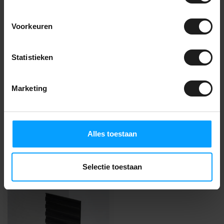
Piramideloper
31,99
Op voorraad
Voorkeuren
Statistieken
Vragen over dit
product?
Marketing
Jarno adviseert je graag! Bel naar
085-2736738
of
neem contact op
.
Alles toestaan
Recent bekeken
Selectie toestaan