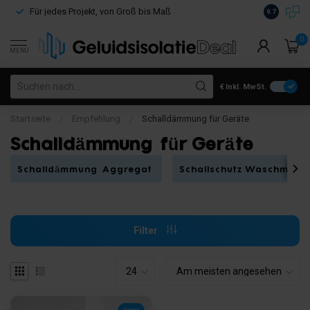
Kostenloser
Für jedes Projekt, von Groß bis Maß
9.7
€100
0
MENU
€
Inkl. MwSt.
Startseite
/
Empfehlung
/
Schalldämmung für Geräte
Schalldämmung für Geräte
Schalldämmung Aggregat
Schallschutz Waschmasc
Filter