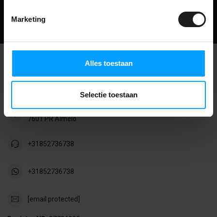
Mehr über uns
Marketing
Alles toestaan
Geluidsisolatie Deal
Große Auswahl, kleine Preise!
Selectie toestaan
Einsteinstraat 6
7601 PR Almelo
+31852736738
+31852736738
[email protected]