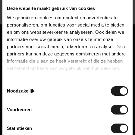
Deze website maakt gebruik van cookies
We gebruiken cookies om content en advertenties te
personaliseren, om functies voor social media te bieden
en om ons websiteverkeer te analyseren. Ook delen we
Bleiben Sie auf dem Laufenden
informatie over uw gebruik van onze site met onze
Erhalten Sie Tipps, Neuigkeiten und exklusive Angebote direkt in
partners voor social media, adverteren en analyse. Deze
Ihr Postfach. Melden Sie sich jetzt für unseren Newsletter an und
partners kunnen deze gegevens combineren met andere
erhalten Sie sofort einen Rabattcode für 10 % Rabatt auf Ihre
informatie die u aan ze heeft verstrekt of die ze hebben
nächste Bestellung!
verzameld op basis van uw gebruik van hun services.
Toestemmingsselectie
Noodzakelijk
Wir helfen Ihnen gerne weiter!
Haben Sie eine Frage zu einem unserer Produkte oder suchen Sie
Voorkeuren
nach einer maßgeschneiderten Lösung?
Kontaktieren Sie uns
Statistieken