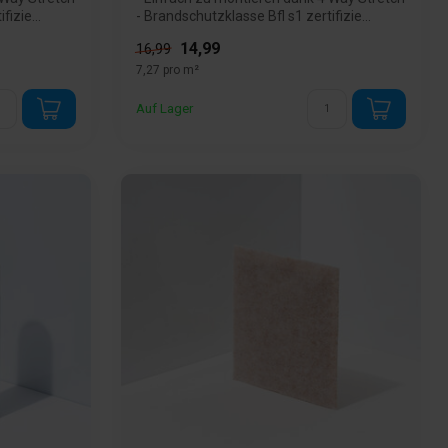
izie...
- Brandschutzklasse Bfl s1 zertifizie...
14,99
16,99
7,27 pro m²
Auf Lager