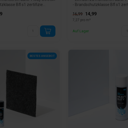
zklasse Bfl s1 zertifizie...
- Brandschutzklasse Bfl s1 zertif
9
14,99
16,99
7,27 pro m²
Auf Lager
BESTES ANGEBOT