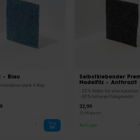
z - Blau
Selbstklebender Pre
Nadelfilz - Anthrazit
u montieren dank 4 Way
- 25 % dicker für eine luxuriös
klasse Bfl s1 zertifizi...
- 50 % höheres Polegewicht
- Selbstk...
9
32,99
21,99 pro m²
Auf Lager