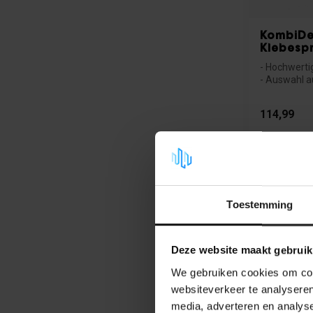
KombiDea
Klebesp
- Hochwertig
- Auswahl a
Var...
114,99
Auf Lager
Toestemming
Deze website maakt gebruik
We gebruiken cookies om cont
websiteverkeer te analyseren
media, adverteren en analys