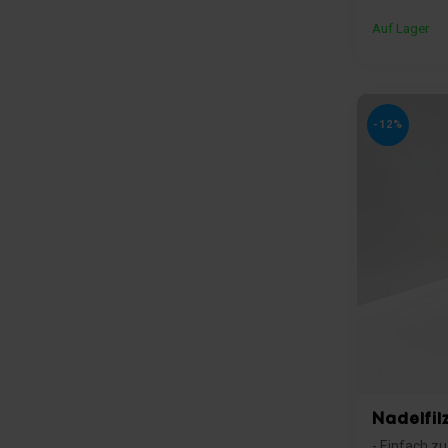
Auf Lager
-12%
Nadelfil
- Einfach z