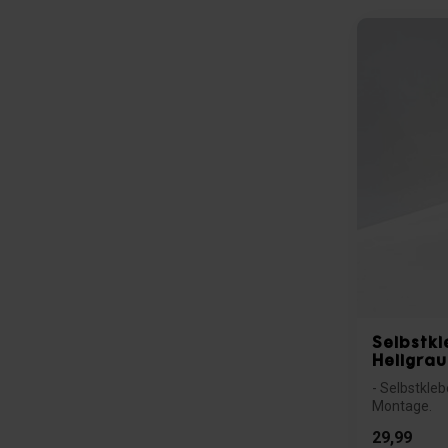
Selbstkl
Hellgrau
- Selbstkle
Montage.
- Ideal für g
29,99