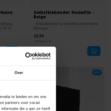
 Heavy
Selbstklebender Nadelfilz -
Beige
 Haftung.
- Selbstklebend für schnelle und einfache
. 50 °C
Montage.
- Ideal für glatte Flächen wi...
29,99
19,99 pro m²
Auf Lager
Over
MEISTGEWÄHLT
NEU!
 media te bieden en om ons
ze partners voor social
nformatie die u aan ze heeft