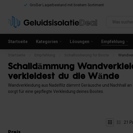
Großer Lagerbestand mit breitem Sortiment
Startseite
Kategorien
Lösungen
Empfehlung
Startseite
/
Empfehlung
/
Schallisolierung für Boote
/
Wandver
Schalldämmung Wandverklei
verkleidest du die Wände
Wandverkleidung aus Nadelfilz dämmt Geräusche und Nachhall an B
sorgt für eine gepflegte Verkleidung deines Bootes.
21
P
Preis