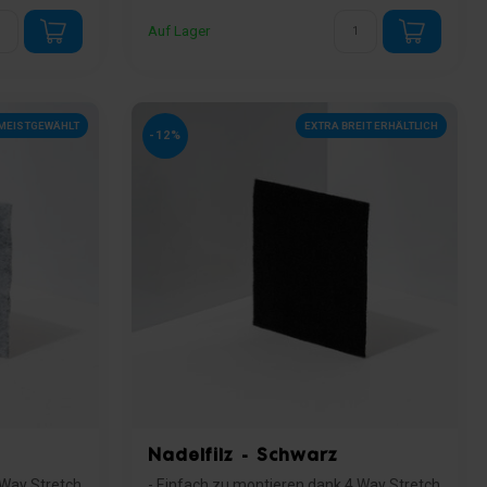
Auf Lager
MEISTGEWÄHLT
EXTRA BREIT ERHÄLTLICH
-12%
Nadelfilz - Schwarz
 Way Stretch
- Einfach zu montieren dank 4 Way Stretch