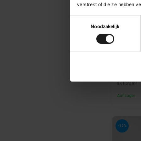
verstrekt of die ze hebben v
Toestemmingsselectie
Noodzakelijk
Premium 
- 25 % dicker
- 50 % höher
17,99
8,61 pro m²
Auf Lager
-12%