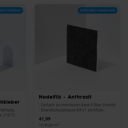
MEISTGEWÄHLT
EXTRA BREIT ERHÄLTLICH
Nadelfilz - Anthrazit
hkleber
- Einfach zu montieren dank 4 Way Stretch
 Haftung.
- Brandschutzklasse Bfl s1 zertifizie...
. 110 °C
41,99
10,49 pro m²