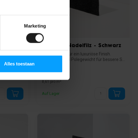
Marketing
filz -
Premium Nadelfilz - Schwarz
- 25 % dicker für ein luxuriöse Finish.
nd einfache
- 50 % höheres Polegewicht für bessere S...
Alles toestaan
17,99
8,61 pro m²
Auf Lager