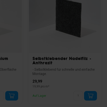
mium
Selbstklebender Nadelfilz -
Anthrazit
e Oberfläche
- Selbstklebend für schnelle und einfache
Montage.
- Ideal für glatte Flächen wi...
29,99
19,99 pro m²
Auf Lager