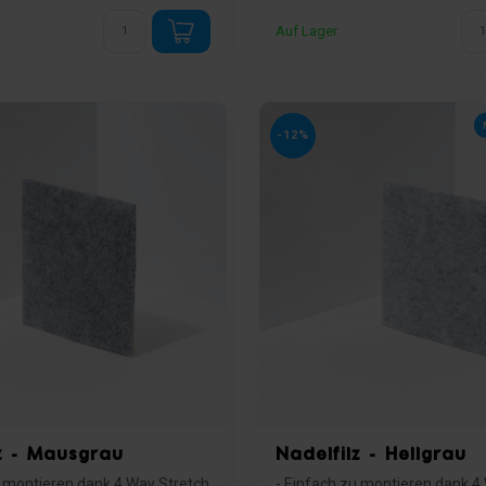
Auf Lager
-12%
z - Mausgrau
Nadelfilz - Hellgrau
u montieren dank 4 Way Stretch
- Einfach zu montieren dank 4