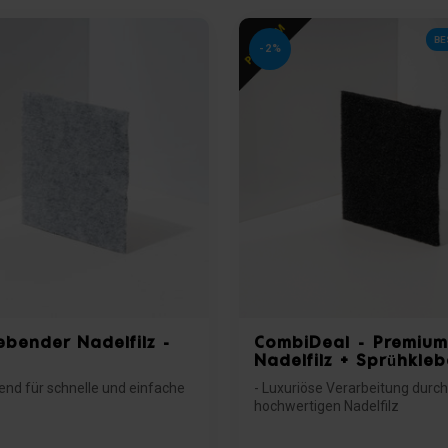
BE
-2%
ebender Nadelfilz -
CombiDeal - Premium
Nadelfilz + Sprühkleb
bend für schnelle und einfache
- Luxuriöse Verarbeitung durch
hochwertigen Nadelfilz
latte Flächen wi...
- Auswahl aus 2 profession...