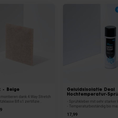
z - Beige
Geluidsisolatie Deal
Hochtemperatur-Sprü
u montieren dank 4 Way Stretch
zklasse Bfl s1 zertifizie...
- Sprühkleber mit sehr starker
- Temperaturbeständig bis max
9
...
17,99