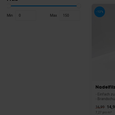
-12%
Min
Max
Nadelfil
- Einfach z
- Brandschut
14,9
16,99
7,27 pro m²