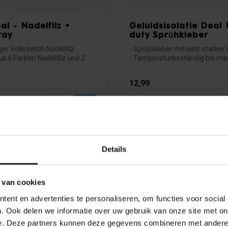
l - Nadelfilz +
Geluidsisolatie Deal
ray
duty Sprühkleber
er Vollstretch Nadelfilz.
- Sprühkleber mit sehr starker
us 6 Farben Nadelfilz und 2
- Temperaturbeständig bis max
-...
12,99
Auf Lager
Details
 van cookies
ent en advertenties te personaliseren, om functies voor social
. Ook delen we informatie over uw gebruik van onze site met on
e. Deze partners kunnen deze gegevens combineren met andere i