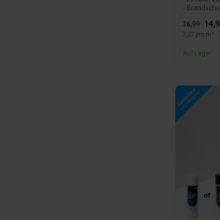
- Brandschut
14,9
16,99
7,27 pro m²
Auf Lager