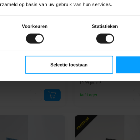
erzameld op basis van uw gebruik van hun services.
Voorkeuren
Statistieken
Nadelfilz - Anthrazit
Selbstklebender Nadel
Schwarz
 für ein luxuriöse Finish.
es Polegewicht für bessere S...
- Selbstklebend für schnelle u
Selectie toestaan
Montage.
- Ideal für glatte Flächen wi...
29,99
19,99 pro m²
Auf Lager