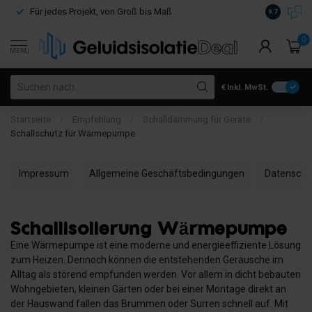
Kostenloser
Für jedes Projekt, von Groß bis Maß
9.7
€100
0
MENU
€
Inkl. MwSt.
Startseite
/
Empfehlung
/
Schalldämmung für Geräte
/
Schallschutz für Wärmepumpe
Impressum
Allgemeine Geschäftsbedingungen
Datenschu
Schallisolierung Wärmepumpe
Eine Wärmepumpe ist eine moderne und energieeffiziente Lösung
zum Heizen. Dennoch können die entstehenden Geräusche im
Alltag als störend empfunden werden. Vor allem in dicht bebauten
Wohngebieten, kleinen Gärten oder bei einer Montage direkt an
der Hauswand fallen das Brummen oder Surren schnell auf. Mit