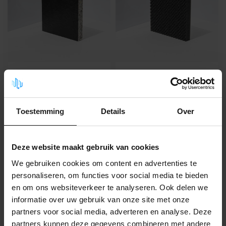
Selbstklebender
Selbstklebender
Verbundschaum mit
Polyurethanschaum
PU-Deckschicht
mit
wasserabweisender
- Effektive Vibrations- und
Deckschicht
Toestemming
Details
Over
Schalldämmung
- Öl- und wasserfest dank
- Hochwertiger
robuster PU...
Polyurethanschaum
- Thermisch behandelte
Deze website maakt gebruik van cookies
29,99
47,99
Oberfläche, die eine wa...
42,84 pro m²
30,96 pro m²
We gebruiken cookies om content en advertenties te
Auf Lager
Auf Lager
personaliseren, om functies voor social media te bieden
en om ons websiteverkeer te analyseren. Ook delen we
informatie over uw gebruik van onze site met onze
partners voor social media, adverteren en analyse. Deze
partners kunnen deze gegevens combineren met andere