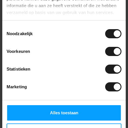
informatie die u aan ze heeft verstrekt of die ze hebben
verzameld op basis van uw gebruik van hun services.
Toestemmingsselectie
Noodzakelijk
Voorkeuren
Selbstklebender
Polyätherschaum
mit PU-Deckschicht -
Statistieken
60mm
- Hochwertiger offenzelliger
Polyätherschaum.
Marketing
- Schwarze PU-Deckschicht,
69,99
die den...
93,32 pro m²
Auf Lager
Alles toestaan