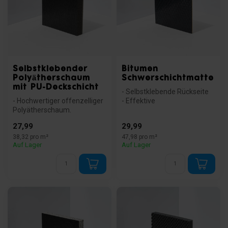
Selbstklebender
Bitumen
Polyätherschaum
Schwerschichtmatte
mit PU-Deckschicht
- Selbstklebende Rückseite
- Hochwertiger offenzelliger
- Effektive
Polyätherschaum.
Vibrationsdämpfung
- Schwarze PU-Deckschicht,
- Beständig gegen Wass...
27,99
29,99
die den...
38,32 pro m²
47,98 pro m²
Auf Lager
Auf Lager