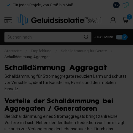
Kostenloser
Für jedes Projekt, von Groß bis Maß
9.7
€100
0
MENU
€
Inkl. MwSt.
Startseite
/
Empfehlung
/
Schalldämmung für Geräte
/
Schalldämmung Aggregat
Schalldämmung Aggregat
Schalldämmung für Stromaggregate reduziert Lärm und schützt
vor Verschleiß, ideal für Baustellen, Events und den mobilen
Einsatz.
Vorteile der Schalldämmung bei
Aggregaten / Generatoren
Die Schalldämmung eines Stromaggregats bringt zahlreiche
Vorteile mit sich. Neben der deutlichen Reduktion von Lärm trägt
sie auch zur Verlängerung der Lebensdauer bei. Durch das