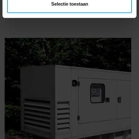
Selectie toestaan
Zeige
1
-
5
von 5