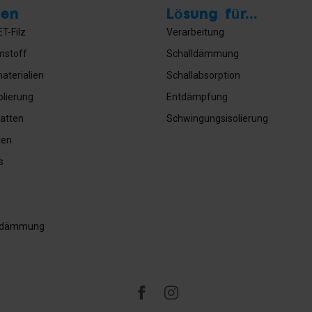
ien
Lösung für...
T-Filz
Verarbeitung
mstoff
Schalldämmung
aterialien
Schallabsorption
olierung
Entdämpfung
atten
Schwingungsisolierung
ten
s
ldämmung