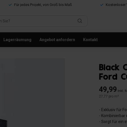
Für jedes Projekt, von Groß bis Maß
Kostenloser 
Lagerräumung
Angebot anfordern
Kontakt
Black 
Ford C
49,99
Inkl. 
27,77 pro m²
- Exklusiv für 
- Kombinierbar 
- Sorgt für ein 