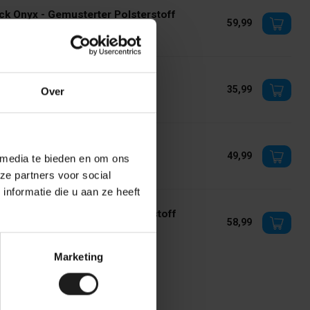
ck Onyx - Gemusterter Polsterstoff
59,99
 Lager
nd - Gemusterter Polsterstoff
35,99
Over
 Lager
an Grey - Uni Polsterstoff
49,99
 media te bieden en om ons
 Lager
ze partners voor social
nformatie die u aan ze heeft
an Grey - Gemusterter Polsterstoff
58,99
 Lager
Marketing