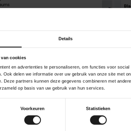
nraums
Bla
ität legen
Auf
r Produkte und die Zufriedenheit unserer Kunden.
Tre
unterschiede, Streifenbildung oder abweichende
Details
Auf
chte aus den empfohlenen Anwendungen oder
 van cookies
Urb
ent en advertenties te personaliseren, om functies voor social
Auf
. Ook delen we informatie over uw gebruik van onze site met on
e. Deze partners kunnen deze gegevens combineren met andere i
erzameld op basis van uw gebruik van hun services.
Urb
Auf
Voorkeuren
Statistieken