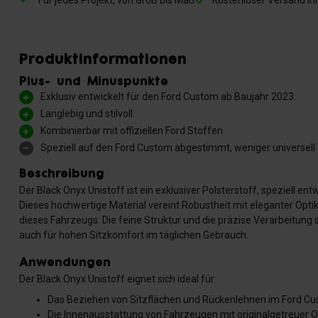
Für jedes Projekt, von Groß bis Maß
Kostenloser Versand in
Produktinformationen
Plus- und Minuspunkte
Exklusiv entwickelt für den Ford Custom ab Baujahr 2023.
Langlebig und stilvoll.
Kombinierbar mit offiziellen Ford Stoffen.
Speziell auf den Ford Custom abgestimmt, weniger universell 
Beschreibung
Der Black Onyx Unistoff ist ein exklusiver Polsterstoff, speziell en
Dieses hochwertige Material vereint Robustheit mit eleganter Op
dieses Fahrzeugs. Die feine Struktur und die präzise Verarbeitung 
auch für hohen Sitzkomfort im täglichen Gebrauch.
Anwendungen
Der Black Onyx Unistoff eignet sich ideal für:
Das Beziehen von Sitzflächen und Rückenlehnen im Ford C
Die Innenausstattung von Fahrzeugen mit originalgetreuer O