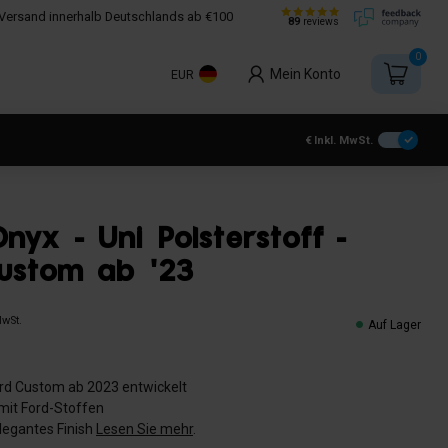
Versand innerhalb Deutschlands ab €100
89
reviews
0
Mein Konto
EUR
€
Inkl. MwSt.
Onyx - Uni Polsterstoff -
ustom ab '23
MwSt.
Auf Lager
Ford Custom ab 2023 entwickelt
mit Ford-Stoffen
elegantes Finish
Lesen Sie mehr
.