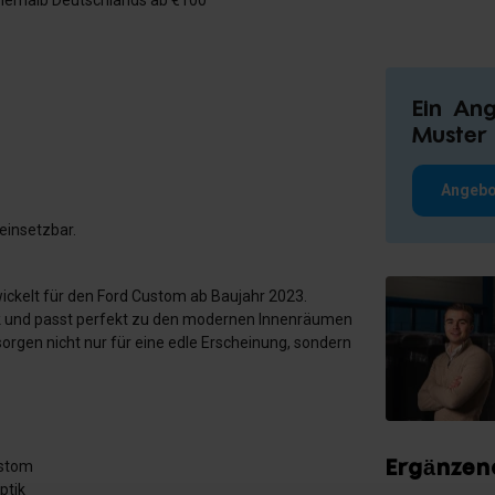
nerhalb Deutschlands ab €100
Ein An
Muster 
Angebo
einsetzbar.
twickelt für den Ford Custom ab Baujahr 2023.
tik und passt perfekt zu den modernen Innenräumen
sorgen nicht nur für eine edle Erscheinung, sondern
Ergänzen
ustom
ptik