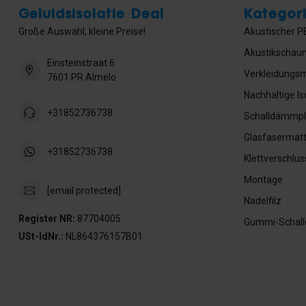
Geluidsisolatie Deal
Kategor
Große Auswahl, kleine Preise!
Akustischer PE
Akustikschau
Einsteinstraat 6
Verkleidungsm
7601 PR Almelo
Nachhaltige Is
+31852736738
Schalldämmpl
Glasfasermat
+31852736738
Klettverschlus
Montage
[email protected]
Nadelfilz
Register NR:
87704005
Gummi-Schal
USt-IdNr.:
NL864376157B01