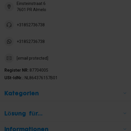
Einsteinstraat 6
7601 PR Almelo
+31852736738
+31852736738
[email protected]
Register NR:
87704005
USt-IdNr.:
NL864376157B01
Kategorien
Lösung für...
Informationen