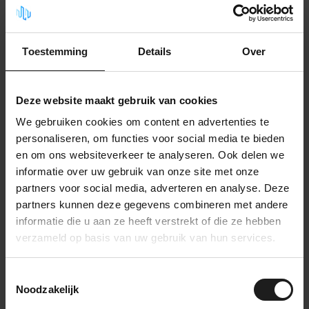
Auf Lager
Geluidsisolatie Deal
Toestemming
Details
Over
Hochtemperatur-Sprühkleber
17,99
Auf Lager
Deze website maakt gebruik van cookies
KombiDeal - Nadelfilz +
Klebespray
We gebruiken cookies om content en advertenties te
114,99
Auf Lager
personaliseren, om functies voor social media te bieden
en om ons websiteverkeer te analyseren. Ook delen we
informatie over uw gebruik van onze site met onze
Nadelfilz - Schwarz
16,99
partners voor social media, adverteren en analyse. Deze
14,99
Auf Lager
partners kunnen deze gegevens combineren met andere
informatie die u aan ze heeft verstrekt of die ze hebben
verzameld op basis van uw gebruik van hun services.
Nadelfilz - Beige
16,99
14,99
Auf Lager
Toestemmingsselectie
Noodzakelijk