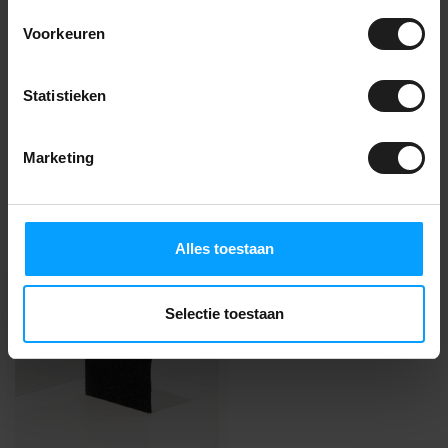
Voorkeuren
Fragen zu diesem
Produkt?
Wir beraten Sie gerne! Rufen Sie
Statistieken
an unter
+31(0)85-2736738
oder
nehmen Sie Kontakt auf
.
Marketing
Zuletzt angesehen
Alles toestaan
BESTES ANGEBOT
-2%
Selectie toestaan