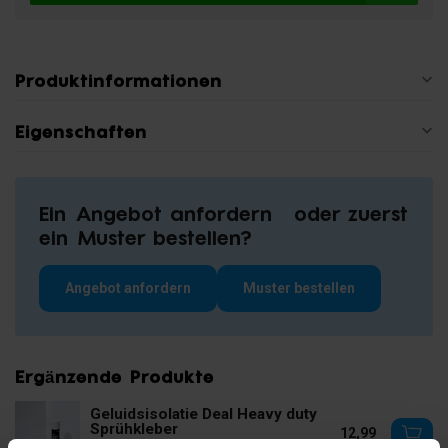
Produktinformationen
Eigenschaften
Ein Angebot anfordern oder zuerst
ein Muster bestellen?
Angebot anfordern
Muster bestellen
Ergänzende Produkte
Geluidsisolatie Deal Heavy duty
Sprühkleber
12,99