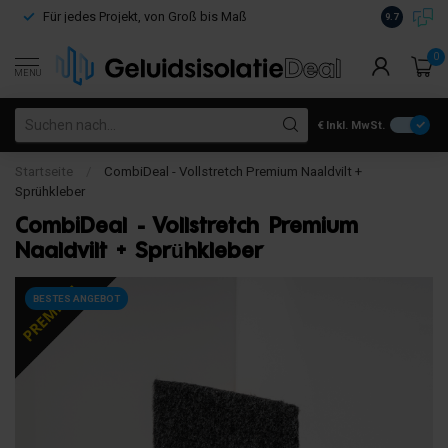
Kostenloser Versand innerhalb Deutschlands ab
9.7
€100
0
MENU
€
Inkl. MwSt.
Startseite
/
CombiDeal - Vollstretch Premium Naaldvilt +
Sprühkleber
CombiDeal - Vollstretch Premium
Naaldvilt + Sprühkleber
BESTES ANGEBOT