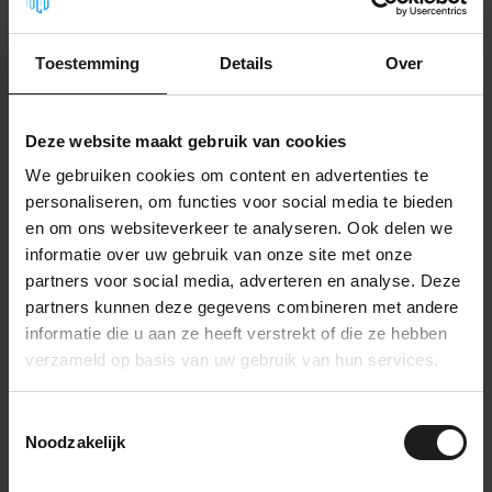
Selbstklebender
Toestemming
Details
Over
Polyurethanschaum
34,99
Auf Lager
Deze website maakt gebruik van cookies
Selbstklebender PE Schaum
We gebruiken cookies om content en advertenties te
36,99
Auf Lager
personaliseren, om functies voor social media te bieden
en om ons websiteverkeer te analyseren. Ook delen we
informatie over uw gebruik van onze site met onze
EPDM Zellkautschuk
selbstklebend
partners voor social media, adverteren en analyse. Deze
44,99
Auf Lager
partners kunnen deze gegevens combineren met andere
informatie die u aan ze heeft verstrekt of die ze hebben
verzameld op basis van uw gebruik van hun services.
PE Schaum - 30mm
37,99
Auf Lager
Toestemmingsselectie
Noodzakelijk