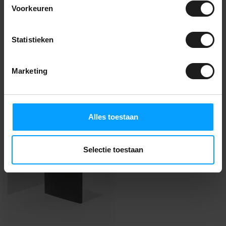
Voorkeuren
Fragen zu diesem
Produkt?
Wir beraten Sie gerne! Rufen Sie
Statistieken
an unter
+31(0)85-2736738
oder
nehmen Sie Kontakt auf
.
Marketing
Zuletzt angesehen
Alles toestaan
Selectie toestaan