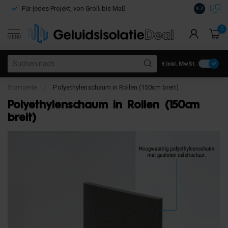
Kostenloser
Für jedes Projekt, von Groß bis Maß
9.7
€100
0
MENU
€
Inkl. MwSt.
Startseite
/
Polyethylenschaum in Rollen (150cm breit)
Polyethylenschaum in Rollen (150cm
breit)