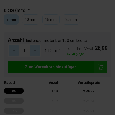
Dicke (mm):
*
5 mm
10 mm
15 mm
20 mm
Anzahl
laufender meter bei 150 cm breite
26,99
Totaal Inkl. MwSt.
m²
Rabatt (
-0,00
)
Zum Warenkorb hinzufügen
Rabatt
Anzahl
Vorteilspreis
0%
1 - 4
€ 26,99
8%
5 - 9
€ 24,83
15%
10 +
€ 22,94