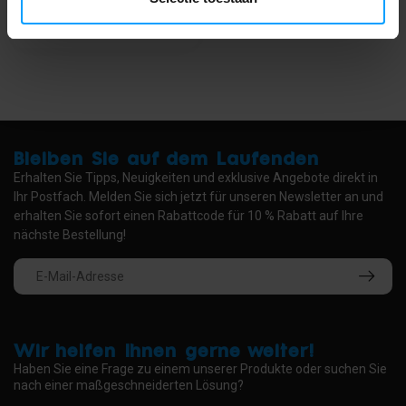
Bleiben Sie auf dem Laufenden
Erhalten Sie Tipps, Neuigkeiten und exklusive Angebote direkt in
Ihr Postfach. Melden Sie sich jetzt für unseren Newsletter an und
erhalten Sie sofort einen Rabattcode für 10 % Rabatt auf Ihre
nächste Bestellung!
Wir helfen Ihnen gerne weiter!
Haben Sie eine Frage zu einem unserer Produkte oder suchen Sie
nach einer maßgeschneiderten Lösung?