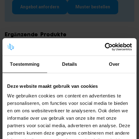
Angebot anfordern
Muster bestellen
Ergänzende Produkte
Nadelfilz mit Granulatrückseite –
Schwarz
19,99
Auf Lager
Toestemming
Details
Over
Deze website maakt gebruik van cookies
Fragen zu diesem
Produkt?
We gebruiken cookies om content en advertenties te
personaliseren, om functies voor social media te bieden
Wir beraten Sie gerne! Rufen Sie
an unter
+31(0)85-2736738
oder
en om ons websiteverkeer te analyseren. Ook delen we
nehmen Sie Kontakt auf
.
informatie over uw gebruik van onze site met onze
partners voor social media, adverteren en analyse. Deze
partners kunnen deze gegevens combineren met andere