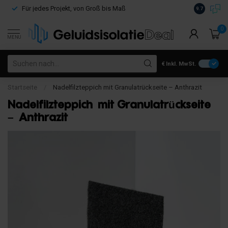
Kostenloser
Für jedes Projekt, von Groß bis Maß
9.7
€100
0
MENU
€
Inkl. MwSt.
Startseite
/
Nadelfilzteppich mit Granulatrückseite – Anthrazit
Nadelfilzteppich mit Granulatrückseite
– Anthrazit