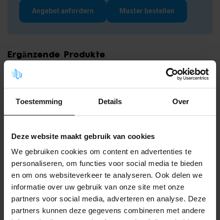
Angebot anfordern
Muster bestellen
Ergänzende Produkte
Nadelfilz mit Granulatrückseite –
Anthrazit
19,99
Auf Lager
Toestemming
Details
Over
Deze website maakt gebruik van cookies
Fragen zu diesem
Produkt?
We gebruiken cookies om content en advertenties te
personaliseren, om functies voor social media te bieden
Wir beraten Sie gerne! Rufen Sie
an unter
+31(0)85-2736738
oder
en om ons websiteverkeer te analyseren. Ook delen we
nehmen Sie Kontakt auf
.
informatie over uw gebruik van onze site met onze
partners voor social media, adverteren en analyse. Deze
partners kunnen deze gegevens combineren met andere