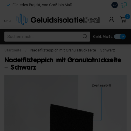
Kostenloser
Für jedes Projekt, von Groß bis Maß
9.7
€100
0
MENU
€
Inkl. MwSt.
Startseite
/
Nadelfilzteppich mit Granulatrückseite – Schwarz
Nadelfilzteppich mit Granulatrückseite
– Schwarz