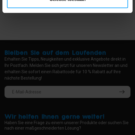
Bleiben Sie auf dem Laufenden
Erhalten Sie Tipps, Neuigkeiten und exklusive Angebote direkt in
Ihr Postfach. Melden Sie sich jetzt für unseren Newsletter an und
erhalten Sie sofort einen Rabattcode für 10 % Rabatt auf Ihre
nächste Bestellung!
Wir helfen Ihnen gerne weiter!
Haben Sie eine Frage zu einem unserer Produkte oder suchen Sie
nach einer maßgeschneiderten Lösung?