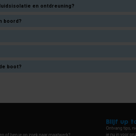
luidsisolatie en ontdreuning?
an boord?
 de boot?
Blijf up 
Ontvang tips, ni
je nu in voor o
ten of ben je op zoek naar maatwerk?