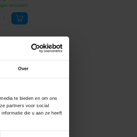
agen verzonden!
69,99
Op voorraad
Over
esteld, volgende
kdag verzonden!
 media te bieden en om ons
ze partners voor social
nformatie die u aan ze heeft