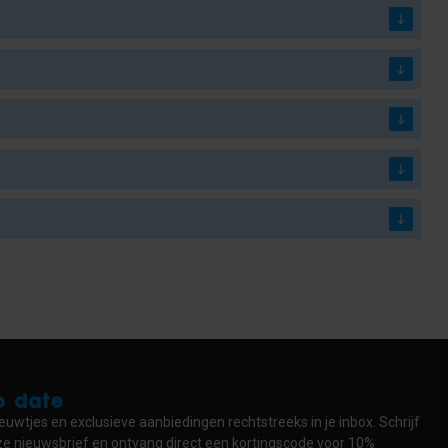
to date
euwtjes en exclusieve aanbiedingen rechtstreeks in je inbox. Schrijf
nze nieuwsbrief en ontvang direct een kortingscode voor 10%