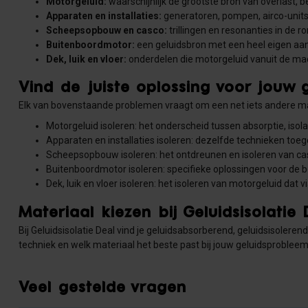
Motorgeluid:
waarschijnlijk de grootste bron van overlast, b
Apparaten en installaties:
generatoren, pompen, airco-units e
Scheepsopbouw en casco:
trillingen en resonanties in de r
Buitenboordmotor:
een geluidsbron met een heel eigen aa
Dek, luik en vloer:
onderdelen die motorgeluid vanuit de ma
Vind de juiste oplossing voor jouw 
Elk van bovenstaande problemen vraagt om een net iets andere mat
Motorgeluid isoleren: het onderscheid tussen absorptie, iso
Apparaten en installaties isoleren: dezelfde technieken to
Scheepsopbouw isoleren: het ontdreunen en isoleren van ca
Buitenboordmotor isoleren: specifieke oplossingen voor de 
Dek, luik en vloer isoleren: het isoleren van motorgeluid dat
Materiaal kiezen bij Geluidsisolatie 
Bij Geluidsisolatie Deal vind je geluidsabsorberend, geluidsisoler
techniek en welk materiaal het beste past bij jouw geluidsproblee
Veel gestelde vragen