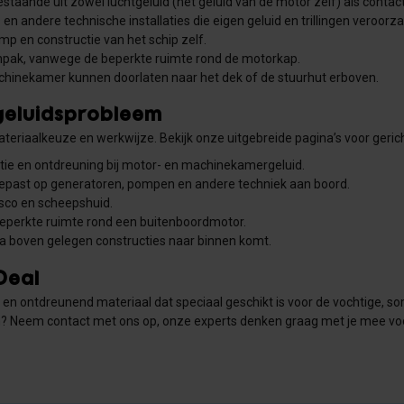
estaande uit zowel luchtgeluid (het geluid van de motor zelf) als contac
n andere technische installaties die eigen geluid en trillingen veroorz
omp en constructie van het schip zelf.
npak, vanwege de beperkte ruimte rond de motorkap.
chinekamer kunnen doorlaten naar het dek of de stuurhut erboven.
geluidsprobleem
eriaalkeuze en werkwijze. Bekijk onze uitgebreide pagina’s voor geri
latie en ontdreuning bij motor- en machinekamergeluid.
egepast op generatoren, pompen en andere techniek aan boord.
sco en scheepshuid.
beperkte ruimte rond een buitenboordmotor.
 via boven gelegen constructies naar binnen komt.
Deal
end en ontdreunend materiaal dat speciaal geschikt is voor de vochtige,
m? Neem contact met ons op, onze experts denken graag met je mee voor