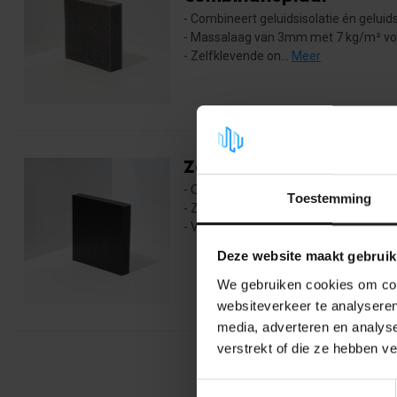
- Combineert geluidsisolatie én geluids
- Massalaag van 3mm met 7 kg/m² voo
- Zelfklevende on...
Meer
Zelfklevend polyether
- Opencellig polyetherschuim van hoog
Toestemming
- Zwarte PU toplaag, welke het schuim
- Voorzien van k...
Meer
Deze website maakt gebruik
We gebruiken cookies om cont
websiteverkeer te analyseren
media, adverteren en analys
verstrekt of die ze hebben v
Toestemmingsselectie