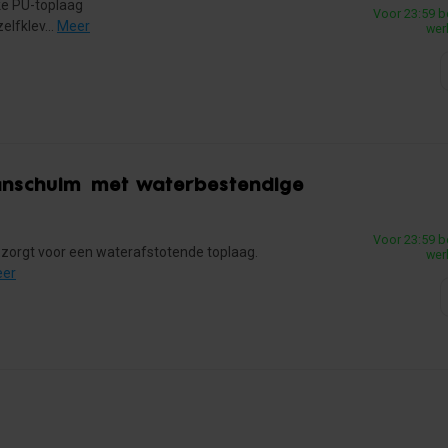
rke PU-toplaag
Voor 23:59 b
lfklev...
Meer
wer
anschuim met waterbestendige
Voor 23:59 b
 zorgt voor een waterafstotende toplaag.
wer
er