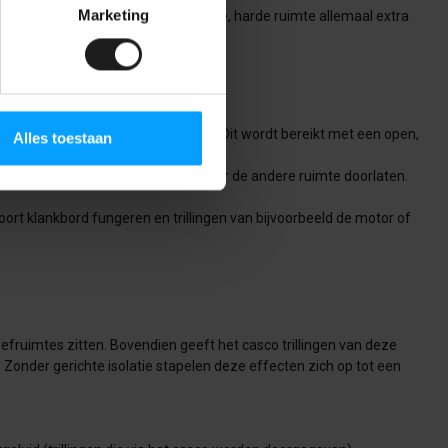
Marketing
e romp klinken in een relatief kleine, harde ruimte allemaal extra
nvaartschip.
machinekamer of stuurhut afnemen. Dit wordt bereikt met een open,
Alles toestaan
meetrillen en geluid van de ene naar de andere ruimte doorlaten.
ort klankbord fungeren en trillingen van bijvoorbeeld de motor of
efruimtes zitten. Bovendien geeft het casco trillingen van deze
Zonder gerichte isolatie stapelen deze effecten zich op tot een