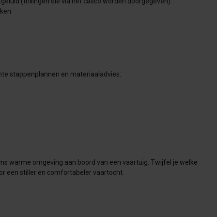
tgeluid (trillingen die via het casco worden doorgegeven).
aken.
chte stappenplannen en materiaaladvies:
 soms warme omgeving aan boord van een vaartuig. Twijfel je welke
 een stiller en comfortabeler vaartocht.