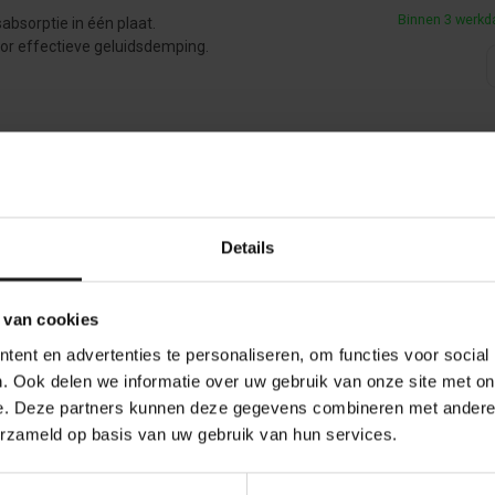
Binnen 3 werkd
absorptie in één plaat.
r effectieve geluidsdemping.
schuim met PU toplaag - 60mm
waardige kwaliteit.
Details
 beschermd tegen vuil, vocht en gassen.
Voor 23:59 b
wer
 van cookies
ent en advertenties te personaliseren, om functies voor social
. Ook delen we informatie over uw gebruik van onze site met on
e. Deze partners kunnen deze gegevens combineren met andere i
erzameld op basis van uw gebruik van hun services.