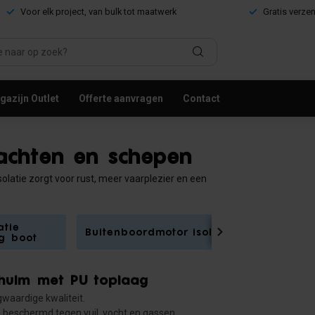
Voor elk project, van bulk tot maatwerk
Gratis verze
azijn Outlet
Offerte aanvragen
Contact
 jachten en schepen
solatie zorgt voor rust, meer vaarplezier en een
atie
Buitenboordmotor isoleren
Dek, lui
g boot
chuim met PU toplaag
waardige kwaliteit.
 beschermd tegen vuil, vocht en gassen.