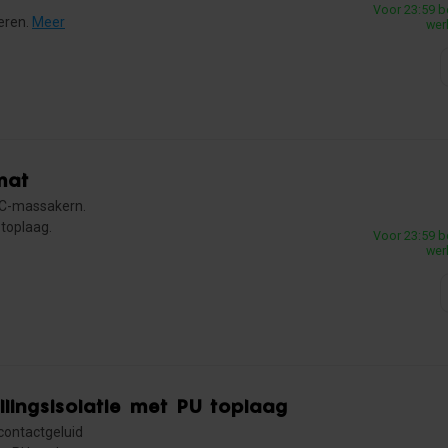
Voor 23:59 b
eren.
Meer
wer
mat
PVC-massakern.
toplaag.
Voor 23:59 b
wer
llingsisolatie met PU toplaag
 contactgeluid