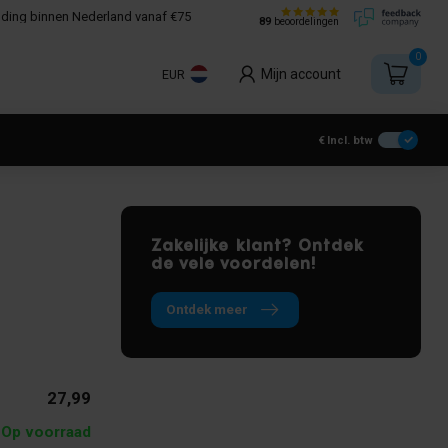
nding binnen Nederland vanaf €75
89
beoordelingen
0
Mijn account
EUR
€
Incl. btw
Zakelijke klant? Ontdek
de vele voordelen!
Ontdek meer
k en vloer isoleren
27,99
Op voorraad