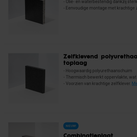
- Olie- en waterbestendig dankzij ste
- Eenvoudige montage met krachtige ze
Zelfklevend polyuretha
toplaag
- Hoogwaardig polyurethaanschuim
- Thermisch bewerkt oppervlakte, wat
- Voorzien van krachtige zelfklever.
Me
NIEUW!
Combinatieplaat