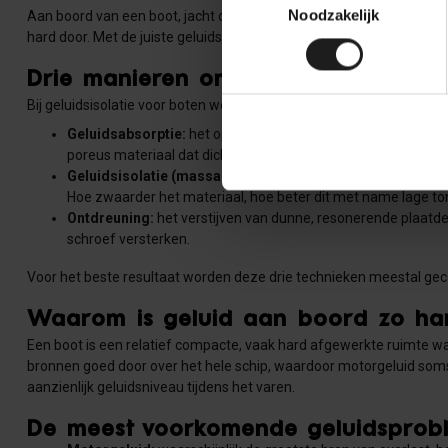
Noodzakelijk
Aan boord van een boot, jacht of schip is geluidsoverlast al snel m
hard door. Met de juiste geluidsisolatie maak je varen aanzienlijk 
Drie manieren om geluid aan boor
Bij geluidsisolatie voor boten worden doorgaans drie verschillende
Geluidsabsorptie:
het opvangen van geluidsgolven die al do
poreus materiaal dat dicht bij de geluidsbron wordt aangebra
Geluidsisolatie (massa toevoegen):
het toevoegen van gewi
Hoe zwaarder het materiaal, hoe beter dit met name lage t
Ontdreuning:
het verstijven van dunne, resonerende plaatdel
schroef versterken.
Voor het beste resultaat worden deze drie technieken meestal gec
Waarom is geluid aan boord zo ha
Een boot is een relatief compacte, vaak hard afgewerkte ruimte waa
bronnen goed door over het hele schip, waardoor motorgeluid soms 
aanzienlijk geluidsniveau tijdens het varen.
De meest voorkomende geluidspro