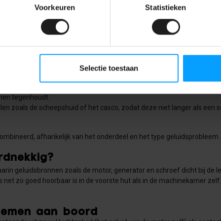
Voorkeuren
Statistieken
erkbaar: de motor, apparatuur, de schroef en het geluid van water tegen d
comfortabeler, of het nu gaat om een motorboot, zeilboot, sloep of binne
d aan te pakken
 technieken toegepast, elk met een eigen doel:
or de lucht bewegen, zodat reflecties en galm in een ruimte zoals de 
Selectie toestaan
cht.
cht aan lichte wanden, luiken of vloeren, zodat deze minder makkelijk 
onen tegenhoudt.
en zoals de scheepshuid of het casco, zodat deze niet langer als een so
ombineerd, afhankelijk van het onderdeel en het type geluidsprobleem.
rdnekkig?
rin geluidsbronnen zoals de motor, generator en schroef dicht bij de le
net zo goed hoorbaar is in de voorste hut als in de machinekamer zelf. 
blemen aan boord