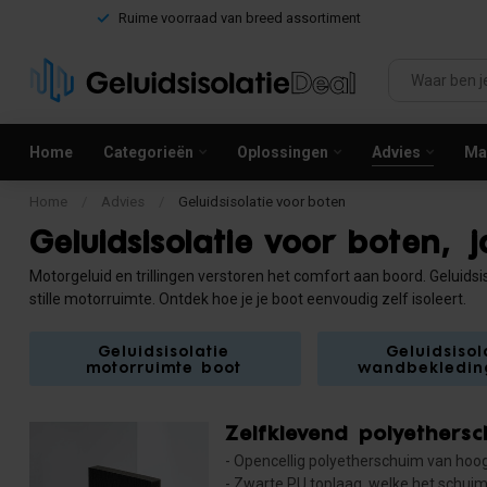
Ruime voorraad van breed assortiment
Home
Categorieën
Oplossingen
Advies
Mag
Home
/
Advies
/
Geluidsisolatie voor boten
Geluidsisolatie voor boten,
Motorgeluid en trillingen verstoren het comfort aan boord. Geluidsi
stille motorruimte. Ontdek hoe je je boot eenvoudig zelf isoleert.
Geluidsisolatie
Geluidsisol
motorruimte boot
wandbekledin
Zelfklevend polyethers
- Opencellig polyetherschuim van hoog
- Zwarte PU toplaag, welke het schuim