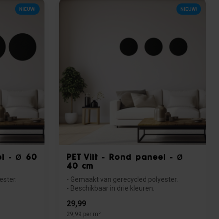
NIEUW!
NIEUW!
el - Ø 60
PET Vilt - Rond paneel - Ø
40 cm
ester.
- Gemaakt van gerecycled polyester.
- Beschikbaar in drie kleuren.
- Goede akoes...
29,99
29,99 per m²