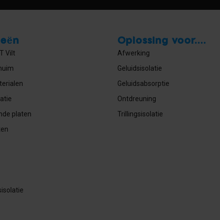
ieën
Oplossing voor....
 Vilt
Afwerking
huim
Geluidsisolatie
erialen
Geluidsabsorptie
atie
Ontdreuning
nde platen
Trillingsisolatie
ten
isolatie