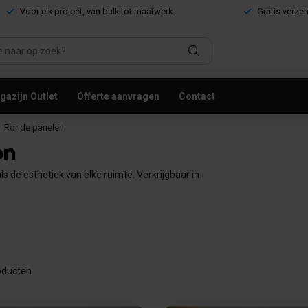
Voor elk project, van bulk tot maatwerk
Gratis verze
azijn Outlet
Offerte aanvragen
Contact
Ronde panelen
en
 de esthetiek van elke ruimte. Verkrijgbaar in
ducten