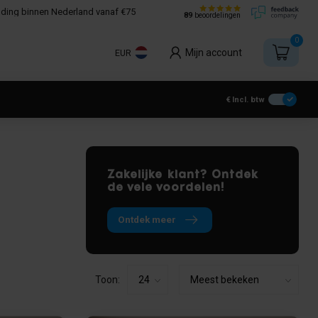
nding binnen Nederland vanaf €75
89
beoordelingen
0
Mijn account
EUR
€
Incl. btw
Zakelijke klant? Ontdek
de vele voordelen!
Ontdek meer
Toon: