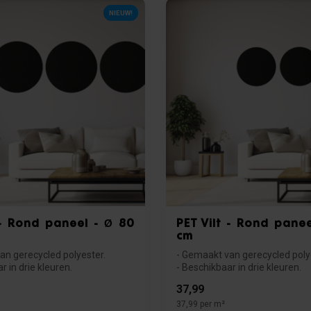
NIEUW!
 - Rond paneel - Ø 80
PET Vilt - Rond pane
cm
an gerecycled polyester.
- Gemaakt van gerecycled poly
r in drie kleuren.
- Beschikbaar in drie kleuren.
s...
- Goede akoes...
37,99
37,99 per m²