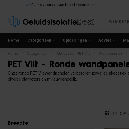
Ruime voorraad van breed assortiment
Home
Categorieën
Oplossingen
Advies
Mag
Home
/
Categorieën
/
Akoestisch PET Vilt
/
Wandpanelen
/
PET Vilt - Ronde wandpanel
Onze ronde PET Vilt wandpanelen verbeteren zowel de akoestiek als
diverse diameters en milieuvriendelijk.
3
Pro
Breedte