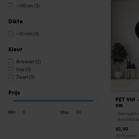
<100 cm
(3)
Dikte
<10 mm
(3)
Kleur
Antraciet
(2)
Grijs
(3)
Zwart
(3)
Prijs
PET Vilt
cm
Min
Max
- Gemaakt v
- Beschikbaa
- Goede akoe
45,99
45,99 per m²