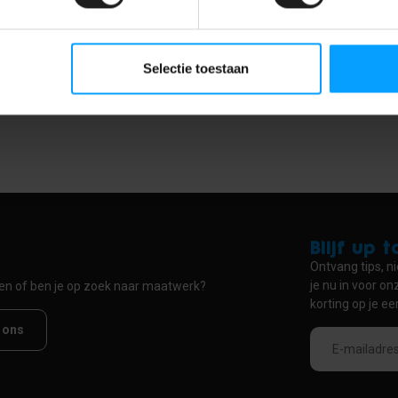
uidsisolatie Deal
Selectie toestaan
nelen in diverse diameters. Onze producten zijn duurzaam, eenvoudig t
onze producten. Ontdek hoe onze ronde PET Vilt wandpanelen je interieu
Blijf up 
Ontvang tips, ni
je nu in voor o
ten of ben je op zoek naar maatwerk?
korting op je ee
 ons