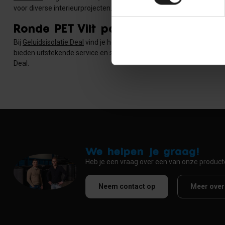
voor diverse interieurprojecten.
Ronde PET Vilt panelen kopen bij Gel
Bij
Geluidsisolatie Deal
vind je hoogwaardige ronde PET Vilt wandpa
bieden uitstekende service en staan garant voor de kwaliteit van 
Deal.
We helpen je graag!
Heb je een vraag over een van onze produc
Neem contact op
Meer over