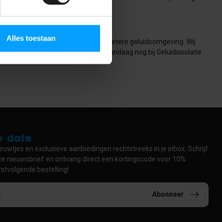
Alles toestaan
e monteren en dragen bij aan een betere geluidsomgeving. Wij
r kunnen transformeren en bestel vandaag nog bij Geluidsisolatie
to date
euwtjes en exclusieve aanbiedingen rechtstreeks in je inbox. Schrijf
nze nieuwsbrief en ontvang direct een kortingscode voor 10%
rstvolgende bestelling!
Abonneer