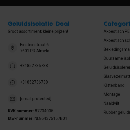
Geluidsisolatie Deal
Categor
Groot assortiment; kleine prijzen!
Akoestisch PET
Akoestisch sc
Einsteinstraat 6
Bekledingsmat
7601 PR Almelo
Duurzame isol
+31852736738
Geluidsisolere
Glasvezelmat
+31852736738
Klittenband
Montage
[email protected]
Naaldvilt
KVK nummer:
87704005
Rubber geluids
btw-nummer:
NL864376157B01