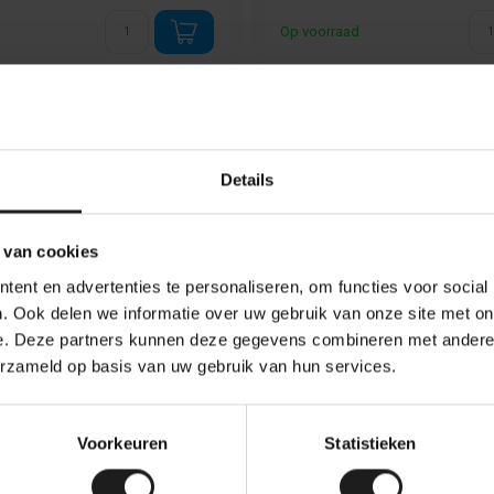
Op voorraad
Toon
1
-
3
van 3
Details
idsisolatie Deal
 van cookies
lossing voor het verbeteren van de akoestiek en esthetiek van elke ru
ent en advertenties te personaliseren, om functies voor social
ek design element toe aan werkplekken, vergaderruimtes, studio's en a
. Ook delen we informatie over uw gebruik van onze site met on
n van gemaakt?
e. Deze partners kunnen deze gegevens combineren met andere i
erzameld op basis van uw gebruik van hun services.
teriaal vervaardigd uit 100% gerecycled polyester.
Akoestisch PET Vilt
n dikte van 7 mm bieden deze panelen een effectieve geluidsabsorptie, 
elen voor gebruikt worden?
Voorkeuren
Statistieken
el aantrekkelijke patronen, accentmuren en het bedekken van oppervlakk
en waar zowel akoestiek als esthetiek belangrijk zijn. Dankzij hun eenv