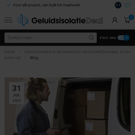
Voor elk project, van bulk tot maatwerk
Gratis verz
9.7
0
MENU
€
Incl. btw
Home
/
Geluidsoverlast in de laadruimte van je bedrijfswagen, zo los
je het op!
/
Blog
31
JUL
2024