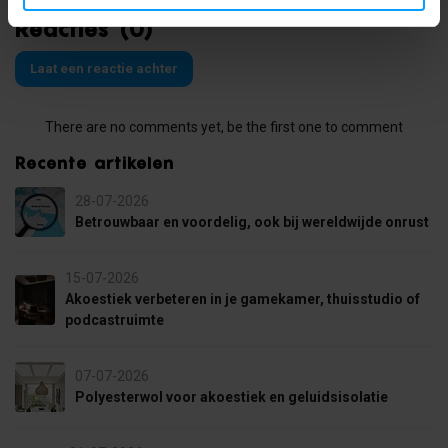
Reacties (0)
Laat een reactie achter
There are no comments yet, be the first one to comment
Recente artikelen
28-07-2026
Betrouwbaar en voordelig, ook bij wereldwijde onrust
15-07-2026
Akoestiek verbeteren in je gamekamer, thuisstudio of
podcastruimte
07-07-2026
Polyesterwol voor akoestiek en geluidsisolatie