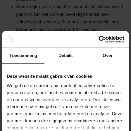
Afhankelijk van de variant het akoestisch schuim wordt
gebruikt, kan het worden bevestigd met kit, een
zelfklever, of lijmspray. Over het algemeen geldt: hoe
dikker het schuim, hoe beter het resultaat.
Voordelen van geluidsisolatie
Goede geluidsisolatie in de laadruimte van jouw bus of
Toestemming
Details
Over
bedrijfswagen heeft verschillende voordelen, waaronder:
Verbeterd comfort en concentratie:
Vermindering van
Deze website maakt gebruik van cookies
geluidsoverlast zorgt voor een aangenamere rijervaring
en verhoogt de concentratie van de bestuurder.
We gebruiken cookies om content en advertenties te
Bescherming van lading:
Materialen zoals de
personaliseren, om functies voor social media te bieden
en om ons websiteverkeer te analyseren. Ook delen we
rubberen laadvloermat voorkomen dat de lading gaat
informatie over uw gebruik van onze site met onze
schuiven en beschadigd raakt.
partners voor social media, adverteren en analyse. Deze
Verminderde slijtage:
Door trillingen te minimaliseren,
partners kunnen deze gegevens combineren met andere
verminderen materialen zoals de bitumen
informatie die u aan ze heeft verstrekt of die ze hebben
ontdreuningsplaat de slijtage aan de laadruimte en de