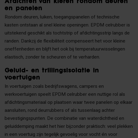
Afdichten van kieren rondom deuren
en panelen
Rondom deuren, luiken, toegangspanelen of technische
kasten ontstaan al snel kleine openingen. EPDM celrubber is
uitstekend geschikt als tochtstrip of afdichtingsstrip langs de
randen. Dankzij de flexibiliteit compenseert het voor kleine
oneffenheden en blijft het ook bij temperatuurwisselingen
elastisch, zonder te scheuren of te verharden.
Geluid- en trillingsisolatie in
voertuigen
In voertuigen zoals bedrijfswagens, campers en
werkvoertuigen speelt EPDM celrubber een nuttige rol als
afdichtingsmateriaal op plaatsen waar twee panelen op elkaar
aansluiten, rond deurrubbers of als tussenlaag achter
bevestigingspunten. De combinatie van waterdichtheid en
geluiddemping maakt het hier bijzonder praktisch: veel plekken
in een voertuig zijn tegelijk gevoelig voor vocht én voor