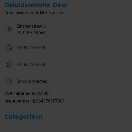
Geluidsisolatie Deal
Groot assortiment; kleine prijzen!
Einsteinstraat 6
7601 PR Almelo
+31852736738
+31852736738
[email protected]
KVK nummer:
87704005
btw-nummer:
NL864376157B01
Categorieën