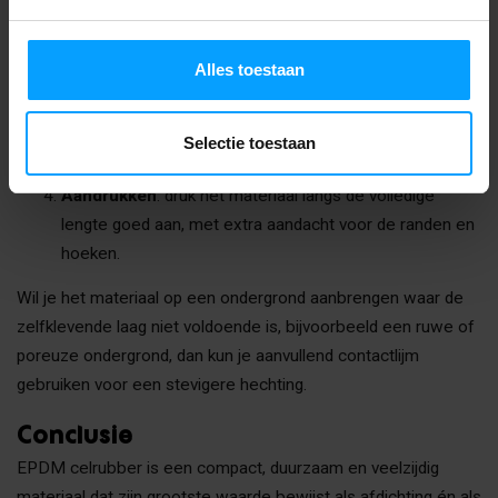
nauwkeurig op voordat je snijdt, want het materiaal
compenseert niet voor grote hiaten.
Alles toestaan
Beschermfolie verwijderen en aanbrengen
: verwijder
de beschermfolie van de zelfklevende laag en druk het
materiaal stevig aan op de ondergrond. Werk van één
Selectie toestaan
zijde naar de andere om luchtbellen te voorkomen.
Aandrukken
: druk het materiaal langs de volledige
lengte goed aan, met extra aandacht voor de randen en
hoeken.
Wil je het materiaal op een ondergrond aanbrengen waar de
zelfklevende laag niet voldoende is, bijvoorbeeld een ruwe of
poreuze ondergrond, dan kun je aanvullend contactlijm
gebruiken voor een stevigere hechting.
Conclusie
EPDM celrubber is een compact, duurzaam en veelzijdig
materiaal dat zijn grootste waarde bewijst als afdichting én als