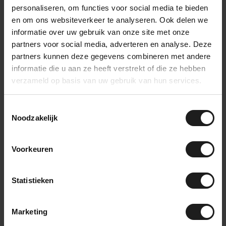
personaliseren, om functies voor social media te bieden
platform of machine-opstelling):
bonded foam
heeft
en om ons websiteverkeer te analyseren. Ook delen we
een hogere dichtheid en is beter geschikt voor het
informatie over uw gebruik van onze site met onze
opvangen van grotere trillingskrachten.
partners voor social media, adverteren en analyse. Deze
partners kunnen deze gegevens combineren met andere
EPDM celrubber is het sterkst als aanvulling: het sluit de
informatie die u aan ze heeft verstrekt of die ze hebben
kieren die andere materialen laten, het dempt de kleine
verzameld op basis van uw gebruik van hun services.
trillingen die anders door bevestigingspunten lekken, en het
houdt het buiten.
Toestemmingsselectie
Hoe monteer je EPDM celrubber?
Noodzakelijk
Onze zelfklevende variant is snel en eenvoudig te verwerken:
Voorkeuren
Ondergrond voorbereiden
: zorg dat het oppervlak
droog, schoon en vetvrij is. Dit is de belangrijkste stap,
Statistieken
een slecht voorbereide ondergrond is de meest
voorkomende oorzaak van een slechte hechting.
Op maat snijden
: EPDM celrubber is eenvoudig te
Marketing
snijden met een scherp mes of een schaar. Meet