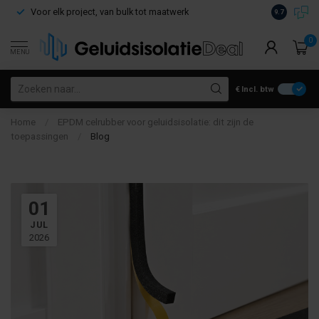
Voor elk project, van bulk tot maatwerk
Gratis verz
9.7
0
MENU
€
Incl. btw
Home
/
EPDM celrubber voor geluidsisolatie: dit zijn de
toepassingen
/
Blog
01
JUL
2026