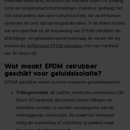
materiaal waterdicht, luchtdicht en bestand tegen UV-straling,
ozon en temperatuurschommelingen. Daardoor gedraagt het
zich heel anders dan open schuimsoorten, die vocht kunnen
opnemen en over tijd samengedrukt raken. In dit artikel richten
we ons specifiek op de toepassing van EPDM celrubber als
afdichtings- en geluidsdempend materiaal, de variant die wij
leveren als
zelfklevend EPDM celrubber
met een hardheid
van 40 Shore 00.
Wat maakt EPDM celrubber
geschikt voor geluidsisolatie?
EPDM celrubber werkt op twee manieren geluidsdempend:
Trillingsisolatie
: de zachte, elastische celstructuur (40
Shore 00 hardheid) absorbeert kleine trillingen en
schokken voordat ze worden doorgegeven aan de
onderliggende constructie. Dit maakt het materiaal
nuttig als tussenlaag of afdichting op plekken waar