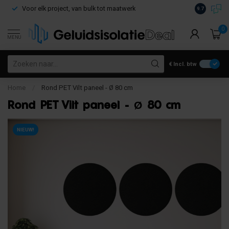
Voor elk project, van bulk tot maatwerk
Gratis verz
9.7
0
MENU
€
Incl. btw
Home
/
Rond PET Vilt paneel - Ø 80 cm
Rond PET Vilt paneel - Ø 80 cm
NIEUW!