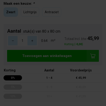
Maak een keuze:
*
Zwart
Lichtgrijs
Antraciet
Aantal
stuk(s) van 80 x 80 cm
45,99
Totaal Incl. btw
m²
Korting (
-0,00
)
Toevoegen aan winkelwagen
Korting
Aantal
Voordeelprijs
0%
1 - 4
€ 45,99
5%
5 - 9
€ 43,69
10%
10 +
€ 41,39