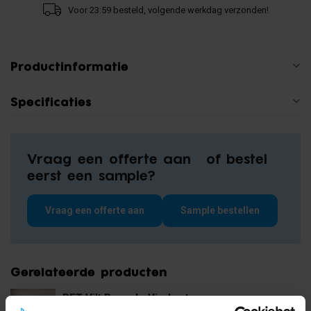
Voor 23:59 besteld, volgende werkdag verzonden!
Productinformatie
Specificaties
Vraag een offerte aan of bestel
eerst een sample?
Vraag een offerte aan
Sample bestellen
Gerelateerde producten
PET Vilt Paneel - Vierkant -
60x60cm