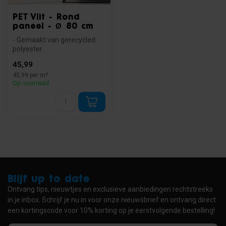
PET Vilt - Rond
paneel - Ø 80 cm
- Gemaakt van gerecycled
polyester.
- Beschikbaar in drie kleuren.
45,99
- Goede akoes...
45,99 per m²
Op voorraad
Blijf up to date
Ontvang tips, nieuwtjes en exclusieve aanbiedingen rechtstreeks
in je inbox. Schrijf je nu in voor onze nieuwsbrief en ontvang direct
een kortingscode voor 10% korting op je eerstvolgende bestelling!