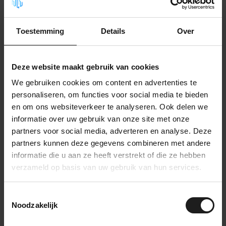
37,99
Op voorraad
Toestemming
Details
Over
PET Vilt Paneel - Rechthoek -
120x60cm
43,99
Op voorraad
Deze website maakt gebruik van cookies
We gebruiken cookies om content en advertenties te
PET Vilt Paneel - Vierkant -
80x80cm
personaliseren, om functies voor social media te bieden
47,99
Op voorraad
en om ons websiteverkeer te analyseren. Ook delen we
informatie over uw gebruik van onze site met onze
partners voor social media, adverteren en analyse. Deze
PET Vilt Paneel - Rechthoek-
80x40 cm
partners kunnen deze gegevens combineren met andere
39,99
Op voorraad
informatie die u aan ze heeft verstrekt of die ze hebben
verzameld op basis van uw gebruik van hun services.
PET Vilt - Rond paneel - Ø 40 cm
29,99
Toestemmingsselectie
Op voorraad
Noodzakelijk