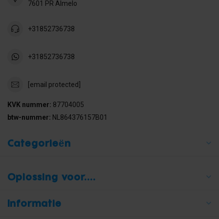
7601 PR Almelo
+31852736738
+31852736738
[email protected]
KVK nummer:
87704005
btw-nummer:
NL864376157B01
Categorieën
Oplossing voor....
Informatie