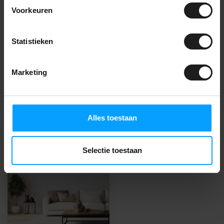
Voorkeuren
Vragen over dit
product?
Statistieken
Jarno adviseert je graag! Bel naar
085-2736738
of
neem contact op
.
Marketing
Recent bekeken
Alles toestaan
NIEUW!
Selectie toestaan