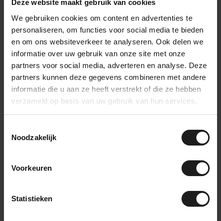
Deze website maakt gebruik van cookies
31,99
(25m lengte)
23,99
Op voorraad
We gebruiken cookies om content en advertenties te
personaliseren, om functies voor social media te bieden
en om ons websiteverkeer te analyseren. Ook delen we
Zelfklevend klittenband op rol -
31,99
25mm breed
informatie over uw gebruik van onze site met onze
23,99
Op voorraad
partners voor social media, adverteren en analyse. Deze
partners kunnen deze gegevens combineren met andere
informatie die u aan ze heeft verstrekt of die ze hebben
verzameld op basis van uw gebruik van hun services.
Vragen over dit
product?
Toestemmingsselectie
Noodzakelijk
Jarno adviseert je graag! Bel naar
085-2736738
of
neem contact op
.
Voorkeuren
Recent bekeken
Statistieken