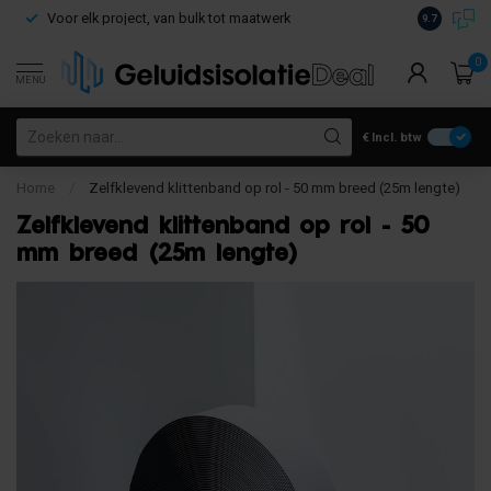
Voor elk project, van bulk tot maatwerk
Gratis verz
9.7
0
MENU
€
Incl. btw
Home
/
Zelfklevend klittenband op rol - 50 mm breed (25m lengte)
Zelfklevend klittenband op rol - 50
mm breed (25m lengte)