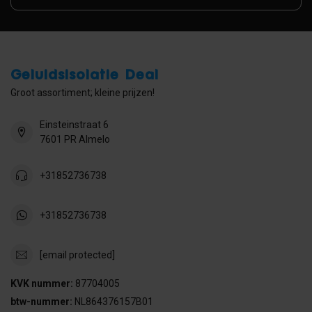
Geluidsisolatie Deal
Groot assortiment; kleine prijzen!
Einsteinstraat 6
7601 PR Almelo
+31852736738
+31852736738
[email protected]
KVK nummer:
87704005
btw-nummer:
NL864376157B01