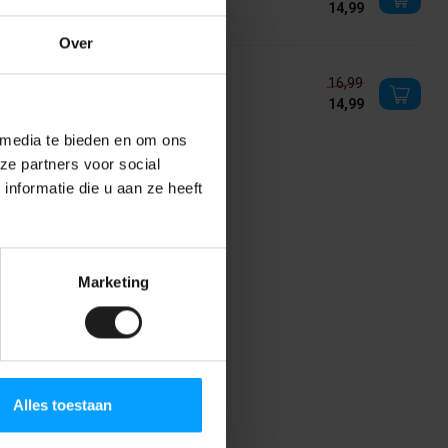
14,99
voorraad
Over
ldvilt - Beige
16,99
14,99
voorraad
 media te bieden en om ons
ze partners voor social
nformatie die u aan ze heeft
Marketing
Alles toestaan