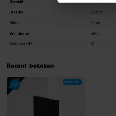
Gewicht
450 gr/m2
Breedte
209 cm
Dikte
5 mm
Brandnorm
Bfl-S1
Zelfklevend?
Recent bekeken
BESTE DEAL
-2%