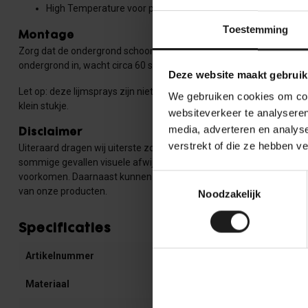
High Temperature voor projecten met hogere warmtebelastin
Toestemming
Montage
Zorg dat de ondergrond schoon, droog en vetvrij is. Schud de spuitbu
ondergrond in, wacht circa 60 seconden en druk dan stevig aan voo
Deze website maakt gebruik
Let op: deze lijmsprays zijn niet geschikt voor oppervlakken waarin p
We gebruiken cookies om cont
klein stukje.
websiteverkeer te analyseren
media, adverteren en analys
Disclaimer
verstrekt of die ze hebben v
Uiteraard dragen wij uiterste zorg voor onze producten, en de servi
sommige gevallen visuele afwijkingen zoals een verschil in kleur, 
voorkomen. Daarnaast kunnen er geen rechten worden ontleend a
Toestemmingsselectie
van onze producten.
Noodzakelijk
Specificaties
Artikelnummer
V-01-50-C-5-H
Materiaal
100% Polyester