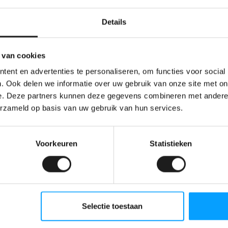
Op 
g tot 110 °C
Details
s goed voor gebruik. Spuit zowel het vilt als de
Naa
r een optimale hechting.
Op 
 van cookies
lastic is verwerkt. Twijfel je? Test dan eerst een
ent en advertenties te personaliseren, om functies voor social
. Ook delen we informatie over uw gebruik van onze site met on
e. Deze partners kunnen deze gegevens combineren met andere i
erzameld op basis van uw gebruik van hun services.
ce richting onze klanten. Echter, kunnen in
streepvorming of afwijkende cellen niet worden
an de aanbevolen toepassingen of eigenschappen
Voorkeuren
Statistieken
D
Selectie toestaan
vezels