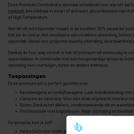
Deze Premium Combideal is speciaal ontwikkeld voor wie nét dat b
naaldvilt
, beschikbaar in zwart of antraciet, gecombineerd met 4 o
of High Temperature.
Wat dit vilt echt bijzonder maakt, is de kwaliteit: 50% zwaarder po
Dat zie én voel je. Het resultaat is een strakkere afwerking, bete
oppervlak. Ideaal voor projecten waarbij uitstraling, duurzaamheid é
Dankzij de four-way stretch is ook dit premium vilt eenvoudig te 
oppervlakken. In combinatie met een hoogwaardige lijmspray bied
oplossing voor voertuigen, boten en andere interieurs.
Toepassingen
Deze premium set is perfect geschikt voor:
Bestelwagens en bedrijfswagens: Luxe wandbekleding met 
Campers en caravans: Voor een strak afgewerkt interieur me
Boten: Dankzij het dikkere, condenswerende vilt en waterbes
Professionele voertuigombouw: Waar uitstraling en kwalit
De lijmspray kies je zelf:
Heavy Duty voor snelle en sterke hechting bij standaardtoe