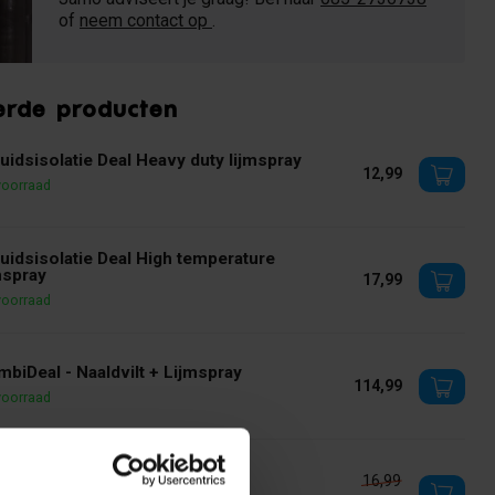
of
neem contact op
.
erde producten
uidsisolatie Deal Heavy duty lijmspray
12,99
voorraad
uidsisolatie Deal High temperature
mspray
17,99
voorraad
biDeal - Naaldvilt + Lijmspray
114,99
voorraad
ldvilt - Zwart
16,99