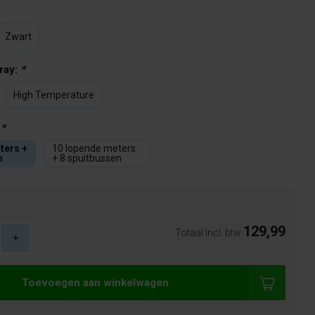
Zwart
pray:
*
High Temperature
:
*
ters +
10 lopende meters
n
+ 8 spuitbussen
129,99
Totaal Incl. btw
Toevoegen aan winkelwagen