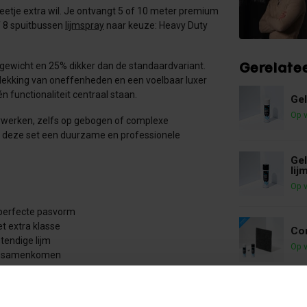
eetje extra wil. Je ontvangt 5 of 10 meter premium
f 8 spuitbussen
lijmspray
naar keuze: Heavy Duty
Gerelate
olgewicht en 25% dikker dan de standaardvariant.
re dekking van oneffenheden en een voelbaar luxer
n functionaliteit centraal staan.
Gel
Op 
verwerken, zelfs op gebogen of complexe
t deze set een duurzame en professionele
Gel
lij
Op 
perfecte pasvorm
t extra klasse
Com
tendige lijm
Op 
eit samenkomen
Naa
passingen