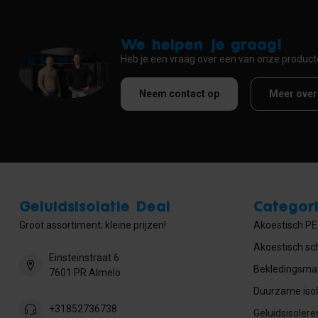
We helpen je graag!
Heb je een vraag over een van onze produc
Neem contact op
Meer over
Geluidsisolatie Deal
Categor
Groot assortiment; kleine prijzen!
Akoestisch PET
Akoestisch sc
Einsteinstraat 6
Bekledingsmat
7601 PR Almelo
Duurzame isol
+31852736738
Geluidsisolere