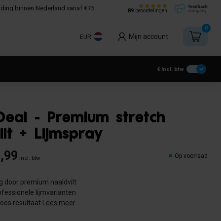
nding binnen Nederland vanaf €75
89
beoordelingen
0
Mijn account
EUR
€
Incl. btw
eal - Premium stretch
ilt + Lijmspray
,99
Op voorraad
Incl. btw
g door premium naaldvilt
ofessionele lijmvarianten
loos resultaat
Lees meer
.