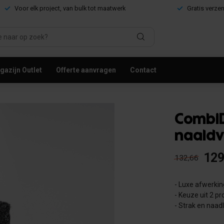
Voor elk project, van bulk tot maatwerk
Gratis verze
azijn Outlet
Offerte aanvragen
Contact
CombiD
naaldv
129
132,66
- Luxe afwerkin
- Keuze uit 2 pr
- Strak en naad