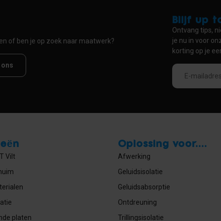
Blijf up 
Ontvang tips, ni
je nu in voor o
ten of ben je op zoek naar maatwerk?
korting op je ee
 ons
ieën
Oplossing voor....
 Vilt
Afwerking
huim
Geluidsisolatie
erialen
Geluidsabsorptie
atie
Ontdreuning
nde platen
Trillingsisolatie