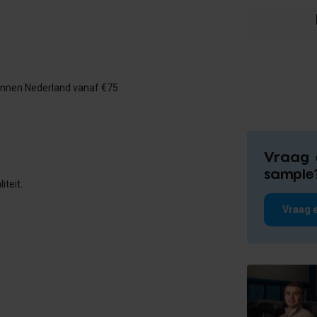
binnen Nederland vanaf €75
Vraag 
sample
iteit.
Vraag e