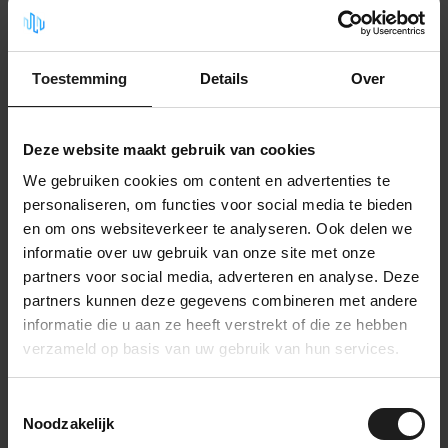
Gerelateerde producten
Petterns Flexible
209,00
Toestemming
Details
Over
Op voorraad
Deze website maakt gebruik van cookies
Petterns Moonie
209,00
Op voorraad
We gebruiken cookies om content en advertenties te
personaliseren, om functies voor social media te bieden
en om ons websiteverkeer te analyseren. Ook delen we
Petterns Placetobe
informatie over uw gebruik van onze site met onze
209,00
Op voorraad
partners voor social media, adverteren en analyse. Deze
partners kunnen deze gegevens combineren met andere
informatie die u aan ze heeft verstrekt of die ze hebben
Petterns Spinning
verzameld op basis van uw gebruik van hun services.
209,00
Op voorraad
Toestemmingsselectie
Noodzakelijk
Petterns Splash