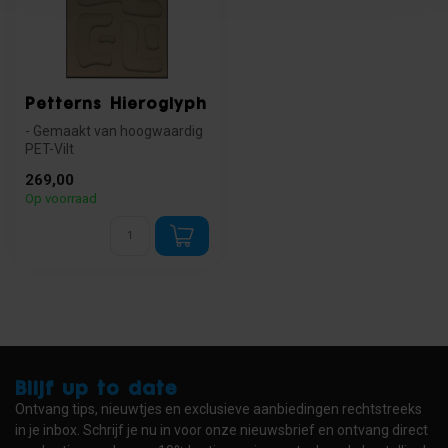
Petterns Hieroglyph
- Gemaakt van hoogwaardig
PET-Vilt
- Karakteristiek Hieroglyph
269,00
patroon
Op voorraad
- Goede g...
Blijf up to date
Ontvang tips, nieuwtjes en exclusieve aanbiedingen rechtstreeks
in je inbox. Schrijf je nu in voor onze nieuwsbrief en ontvang direct