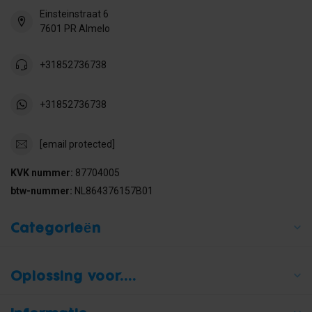
Einsteinstraat 6
7601 PR Almelo
+31852736738
+31852736738
[email protected]
KVK nummer:
87704005
btw-nummer:
NL864376157B01
Categorieën
Oplossing voor....