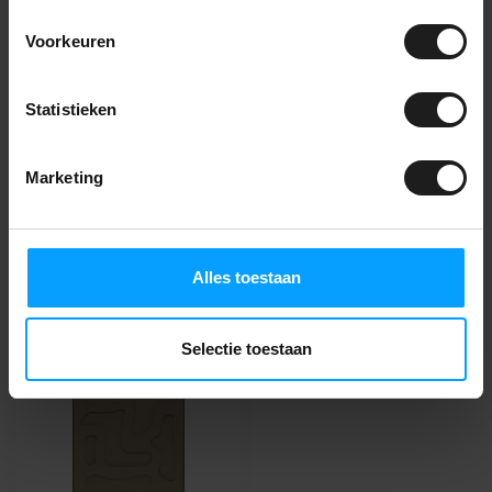
209,00
Op voorraad
Voorkeuren
Statistieken
Vragen over dit
product?
Marketing
Jarno adviseert je graag! Bel naar
085-2736738
of
neem contact op
.
Alles toestaan
Recent bekeken
Selectie toestaan
NIEUW!