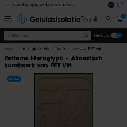
Voor elk project, van bulk tot maatwerk
Gratis verz
9.7
0
MENU
€
Incl. btw
Home
/
Hieroglyph - Akoestisch kunstwerk van PET Vilt
Petterns Hieroglyph - Akoestisch
kunstwerk van PET Vilt
NIEUW!