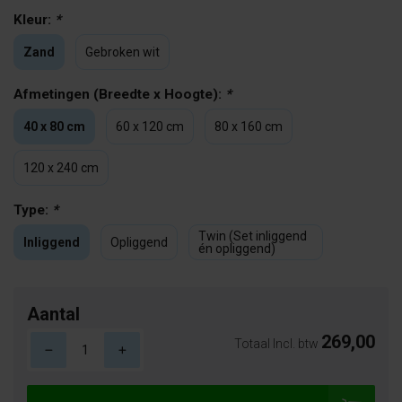
Kleur:
*
Zand
Gebroken wit
Afmetingen (Breedte x Hoogte):
*
40 x 80 cm
60 x 120 cm
80 x 160 cm
120 x 240 cm
Type:
*
Twin (Set inliggend
Inliggend
Opliggend
én opliggend)
Aantal
269,00
Totaal Incl. btw