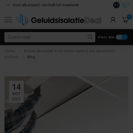
Voor elk project, van bulk tot maatwerk
Gratis verz
9.7
0
MENU
€
Incl. btw
Home
/
Betere akoestiek in de ruimte dankzij een akoestisch
plafond
/
Blog
14
OCT
2025