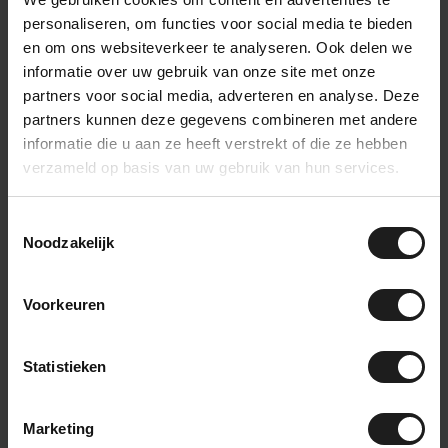
belangrijk een goede akoestiek is. Wij leveren al meer dan 15
personaliseren, om functies voor social media te bieden
en om ons websiteverkeer te analyseren. Ook delen we
jaar hoogwaardige oplossingen voor geluidsisolatie en
informatie over uw gebruik van onze site met onze
akoestische plafonds. Onze experts denken met je mee en
partners voor social media, adverteren en analyse. Deze
adviseren je graag over de juiste materialen, afmetingen en
partners kunnen deze gegevens combineren met andere
plaatsing van een akoestisch plafond.
informatie die u aan ze heeft verstrekt of die ze hebben
verzameld op basis van uw gebruik van hun services.
Wil je weten wat de beste aanpak is voor jouw ruimte?
Neem
contact met ons op
voor een vrijblijvend advies of bekijk direct
Toestemmingsselectie
onze oplossingen voor een akoestisch plafond op maat.
Noodzakelijk
Voorkeuren
Reacties (0)
Statistieken
Laat een reactie achter
Marketing
There are no comments yet, be the first one to comment