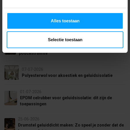
Recente artikelen
28-07-2026
Alles toestaan
Betrouwbaar en voordelig, ook bij wereldwijde onrust
Selectie toestaan
15-07-2026
Akoestiek verbeteren in je gamekamer, thuisstudio of
podcastruimte
07-07-2026
Polyesterwol voor akoestiek en geluidsisolatie
01-07-2026
EPDM celrubber voor geluidsisolatie: dit zijn de
toepassingen
25-06-2026
Drumstel geluiddicht maken: Zo speel je zonder dat de