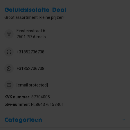
Geluidsisolatie Deal
Groot assortiment; kleine prijzen!
Einsteinstraat 6
7601 PR Almelo
+31852736738
+31852736738
[email protected]
KVK nummer:
87704005
btw-nummer:
NL864376157B01
Categorieën