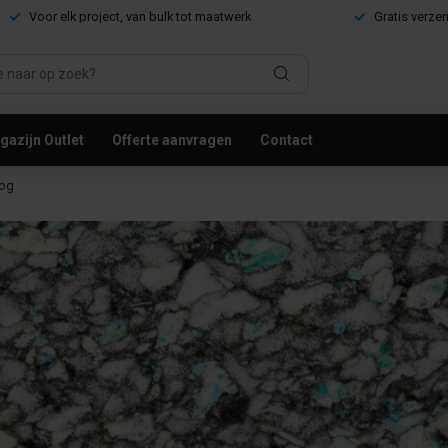
Voor elk project, van bulk tot maatwerk
Gratis verze
azijn Outlet
Offerte aanvragen
Contact
log