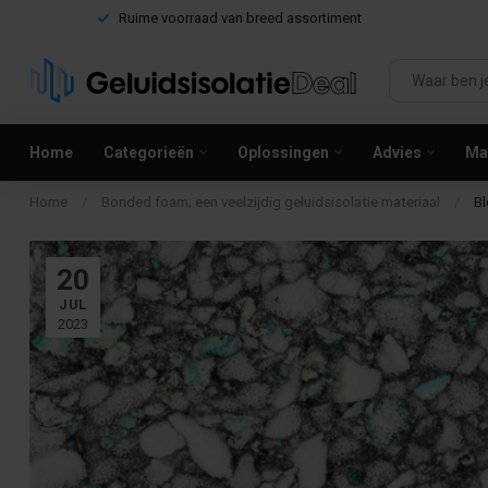
Ruime voorraad van breed assortiment
Home
Categorieën
Oplossingen
Advies
Mag
Home
/
Bonded foam; een veelzijdig geluidsisolatie materiaal
/
B
20
JUL
2023