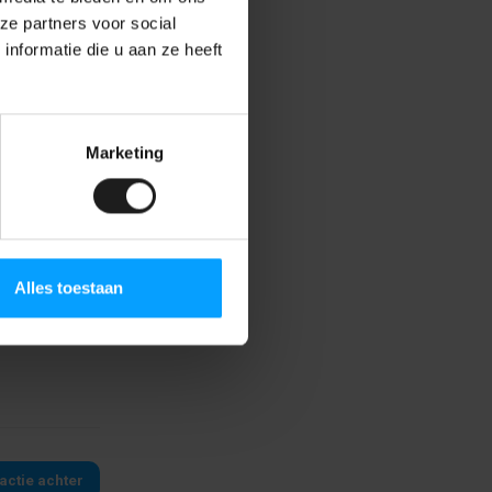
n bonded
ze partners voor social
 ontstaat.
nformatie die u aan ze heeft
is bonded
ateriaal
an de druk,
Marketing
je nog vragen
Alles toestaan
actie achter