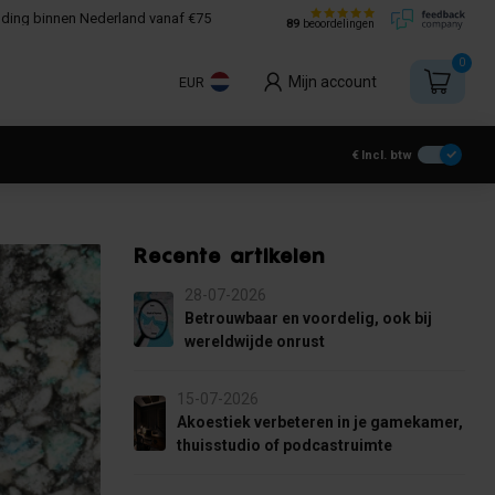
nding binnen Nederland vanaf €75
89
beoordelingen
0
Mijn account
EUR
€
Incl. btw
Recente artikelen
28-07-2026
Betrouwbaar en voordelig, ook bij
wereldwijde onrust
15-07-2026
Akoestiek verbeteren in je gamekamer,
thuisstudio of podcastruimte