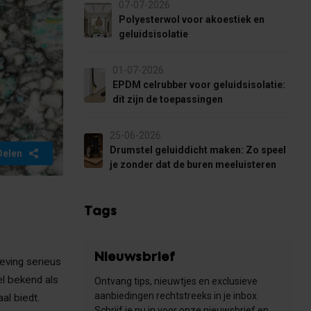
07-07-2026
Polyesterwol voor akoestiek en
geluidsisolatie
01-07-2026
EPDM celrubber voor geluidsisolatie:
dit zijn de toepassingen
25-06-2026
Drumstel geluiddicht maken: Zo speel
Delen
je zonder dat de buren meeluisteren
Tags
Nieuwsbrief
eving serieus
l bekend als
Ontvang tips, nieuwtjes en exclusieve
aanbiedingen rechtstreeks in je inbox.
al biedt.
Schrijf je nu in voor onze nieuwsbrief en