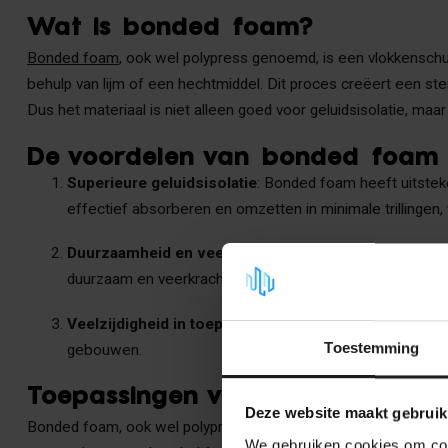
Wat is bonded foam?
Bonded foam
, ook wel polypress genoemd, is een vlokkensch
behulp van lijm of een hechtmiddel. Dit proces creëert een st
Dus het materiaal is niet alleen goed voor geluidsisolatie, maar
De voordelen van bonded foam
Superieure geluidsisolatie
: Bonded foam heeft uitstek
effectief absorberen en omzetten in minimale trillingen
Duurzaamheid en veerkracht
: Het samenvoegen van me
duurzaam en veerkrachtig is. Het materiaal behoudt zijn v
Veelzijdigheid in toepassingen
: Bonded foam kan worde
Toestemming
gebouwen.
Toepassingen van bonded foam
Deze website maakt gebruik
Bonded foam, ook wel polypress genoemd, is voornamelijk gesch
We gebruiken cookies om cont