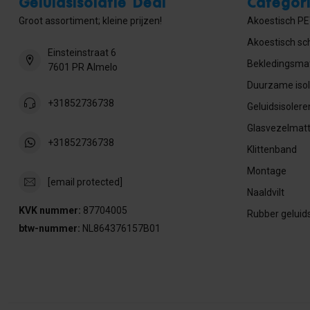
Geluidsisolatie Deal
Categor
Groot assortiment; kleine prijzen!
Akoestisch PET
Akoestisch sc
Einsteinstraat 6
Bekledingsmat
7601 PR Almelo
Duurzame isol
+31852736738
Geluidsisolere
Glasvezelmat
+31852736738
Klittenband
Montage
[email protected]
Naaldvilt
KVK nummer:
87704005
Rubber geluids
btw-nummer:
NL864376157B01