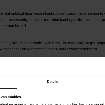
uim dat ontstaat door verschillende polyerhaanschuimen samen te
erk en veerkrachtig materiaal met uitstekende geluidsisolerende ei
 ook voor het milieu!
ende geluidsabsorberende kwaliteiten. Het materiaal kan geluidsgo
, waardoor geluidsoverdracht tussen ruimtes wordt verminderd.
erdere lagen schuim versterkt de structuur van bonded foam, wa
orm en prestaties, zelfs na langdurig gebruik.
n gebruikt in diverse toepassingen, bijvoorbeeld bij de geluidsisol
Details
 van cookies
ikt als ondervloer voor specifieke situaties. Een van de belangrij
ent en advertenties te personaliseren, om functies voor social