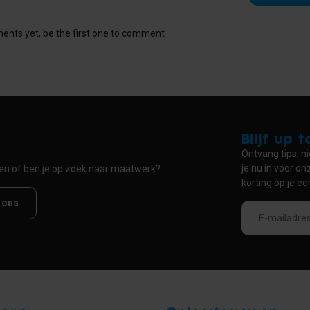
nts yet, be the first one to comment
Blijf up 
Ontvang tips, ni
je nu in voor o
ten of ben je op zoek naar maatwerk?
korting op je ee
 ons