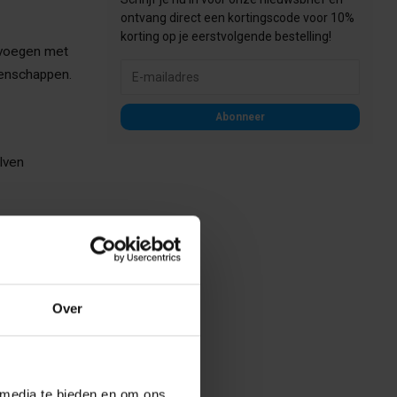
ontvang direct een kortingscode voor 10%
korting op je eerstvolgende bestelling!
 voegen met
genschappen.
Abonneer
lven
ardoor het
atie van
Over
kste
 media te bieden en om ons