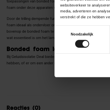
toepassingen van bonded foam is als ondervloer onder appar
websiteverkeer te analyseren
foam onder deze apparaten worden trillingen geabsorbeerd en 
media, adverteren en analys
verstrekt of die ze hebben v
Door de trilling dempende functie wordt bonded foam ook vaa
foam ideaal als ondervloer onder laminaat. Echter, wanneer het
Toestemmingsselectie
bovenop de bonded foam te leggen, alvorens het laminaat te inst
Noodzakelijk
wat essentieel is om het laminaat goed te laten liggen en een
Bonded foam kopen bij Geluidsis
Bij Geluidsisolatie Deal bieden wij meerdere varianten bonded
hebben, of er om een ander reden niet uitkomen kun je
conta
Reacties (0)