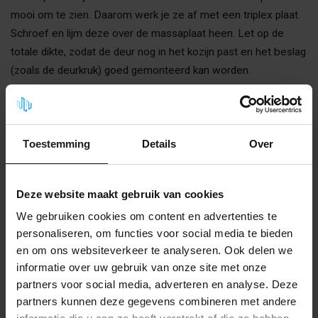
mooi om te zien. Daarom werk je ze af met een triplex plaat.
Schroef en lijm deze over de massaplaat heen. Let op de
totale dikte, zodat de deur nog in het kozijn past en het beslag
(zoals de deurkruk) goed gemonteerd kan worden.
Stap 4: Kieren en geluidslekken
dichten
Een zwaardere deur is pas echt effectief als hij ook rondom
Toestemming
Details
Over
goed afsluit. Gebruik daarom:
Tochtband of deurrubbers in het kozijn om geluid langs
Deze website maakt gebruik van cookies
de randen te blokkeren.
We gebruiken cookies om content en advertenties te
personaliseren, om functies voor social media te bieden
Een valdorpel onderaan de deur, zodat ook de kier bij de
en om ons websiteverkeer te analyseren. Ook delen we
vloer wordt afgesloten zodra de deur sluit.
informatie over uw gebruik van onze site met onze
Zonder deze afdichtingen blijft geluid alsnog lekken via kleine
partners voor social media, adverteren en analyse. Deze
partners kunnen deze gegevens combineren met andere
openingen.