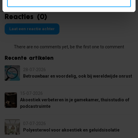
Reacties (0)
Laat een reactie achter
There are no comments yet, be the first one to comment
Recente artikelen
28-07-2026
Betrouwbaar en voordelig, ook bij wereldwijde onrust
15-07-2026
Akoestiek verbeteren in je gamekamer, thuisstudio of
podcastruimte
07-07-2026
Polyesterwol voor akoestiek en geluidsisolatie