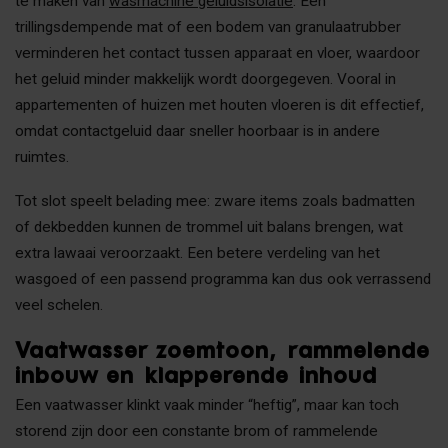
te maken van
wasmachine geluidsisolatie
. Een
trillingsdempende mat of een bodem van granulaatrubber
verminderen het contact tussen apparaat en vloer, waardoor
het geluid minder makkelijk wordt doorgegeven. Vooral in
appartementen of huizen met houten vloeren is dit effectief,
omdat contactgeluid daar sneller hoorbaar is in andere
ruimtes.
Tot slot speelt belading mee: zware items zoals badmatten
of dekbedden kunnen de trommel uit balans brengen, wat
extra lawaai veroorzaakt. Een betere verdeling van het
wasgoed of een passend programma kan dus ook verrassend
veel schelen.
Vaatwasser zoemtoon, rammelende
inbouw en klapperende inhoud
Een vaatwasser klinkt vaak minder “heftig”, maar kan toch
storend zijn door een constante brom of rammelende