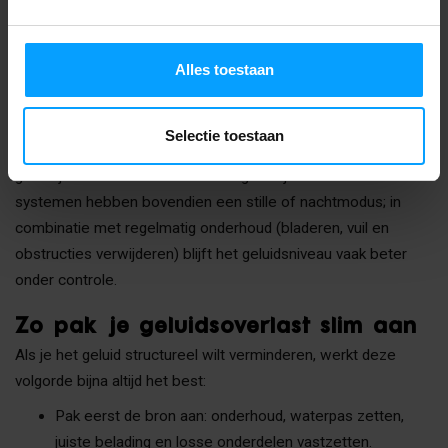
worden teruggekaatst en versterkt. Trillingsdempers en een
degelijk frame van
warmtepomp geluidsisolatie
verminderen
bovendien de overdracht naar gevel of fundering.
Alles toestaan
Een geluidswerend scherm of een speciaal ontworpen
omkasting kan ook helpen, zolang de luchtstroom niet wordt
Selectie toestaan
belemmerd. Dat is belangrijk: als de unit te weinig lucht krijgt,
gaat hij harder werken en kan het geluid juist toenemen. Veel
systemen hebben bovendien een stille of nachtmodus; in
combinatie met regelmatig onderhoud (bladeren, vuil en
obstructies verwijderen) blijft het geluidsniveau vaak beter
onder controle.
Zo pak je geluidsoverlast slim aan
Als je het geluid structureel wilt verminderen, werkt deze
volgorde bijna altijd het best:
Pak eerst de bron aan: onderhoud, waterpas zetten,
juiste belading en losse onderdelen vastzetten.