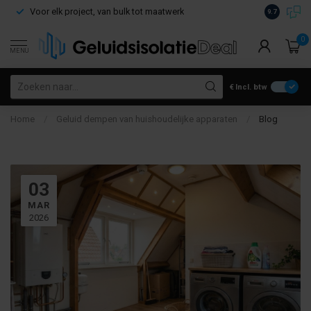
Voor elk project, van bulk tot maatwerk
Gratis verz
9.7
0
MENU
€
Incl. btw
Home
/
Geluid dempen van huishoudelijke apparaten
/
Blog
03
MAR
2026