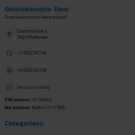
Geluidsisolatie Deal
Groot assortiment; kleine prijzen!
Einsteinstraat 6
7601 PR Almelo
+31852736738
+31852736738
[email protected]
KVK nummer:
87704005
btw-nummer:
NL864376157B01
Categorieën