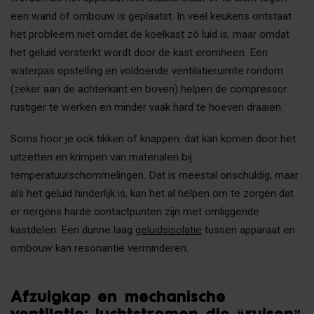
een wand of ombouw is geplaatst. In veel keukens ontstaat
het probleem niet omdat de koelkast zó luid is, maar omdat
het geluid versterkt wordt door de kast eromheen. Een
waterpas opstelling en voldoende ventilatieruimte rondom
(zeker aan de achterkant en boven) helpen de compressor
rustiger te werken en minder vaak hard te hoeven draaien.
Soms hoor je ook tikken of knappen: dat kan komen door het
uitzetten en krimpen van materialen bij
temperatuurschommelingen. Dat is meestal onschuldig, maar
als het geluid hinderlijk is, kan het al helpen om te zorgen dat
er nergens harde contactpunten zijn met omliggende
kastdelen. Een dunne laag
geluidsisolatie
tussen apparaat en
ombouw kan resonantie verminderen.
Afzuigkap en mechanische
ventilatie: luchtstromen die “ruisen”