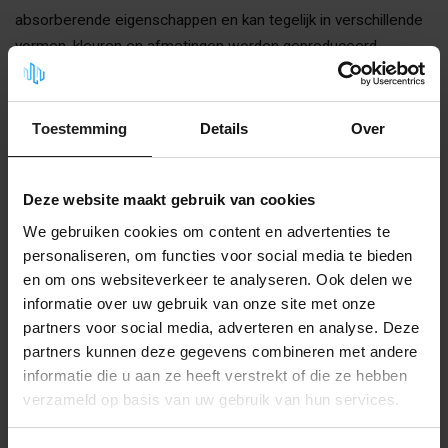
absorberende eigenschappen en kan tegelijk in verschillende
vormen, kleuren en afmetingen worden geproduceerd.
Het resultaat is een wandoplossing die niet alleen de
akoestiek verbetert, maar ook bijdraagt aan het interieur. In
Toestemming
Details
Over
veel kantoren, hotels en woonhuizen worden deze panelen
daarom gebruikt als designwand.
Deze website maakt gebruik van cookies
Een belangrijk voordeel is dat je met panelen relatief
We gebruiken cookies om content en advertenties te
eenvoudig grotere wandoppervlakken kunt behandelen.
personaliseren, om functies voor social media te bieden
Daardoor kun je in korte tijd een merkbare verbetering van de
en om ons websiteverkeer te analyseren. Ook delen we
akoestiek realiseren.
informatie over uw gebruik van onze site met onze
partners voor social media, adverteren en analyse. Deze
Panelen worden vaak geplaatst op de grootste reflecterende
partners kunnen deze gegevens combineren met andere
oppervlakken in de ruimte, zoals achter een zithoek, langs een
informatie die u aan ze heeft verstrekt of die ze hebben
vergadertafel of op lange kantoorwanden. Door meerdere
verzameld op basis van uw gebruik van hun services.
panelen te combineren ontstaat zowel een visueel element
als een effectieve akoestische oplossing.