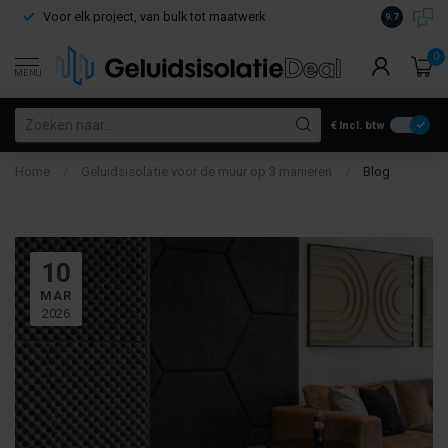
Voor elk project, van bulk tot maatwerk
Gratis verz
9.7
0
MENU
€
Incl. btw
Home
/
Geluidsisolatie voor de muur op 3 manieren
/
Blog
10
MAR
2026