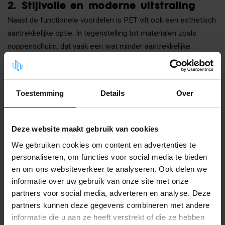
2.
Stijlvolle en moderne uitstraling
Naast de functionele voordelen is PET vilt ook een esthetisch
aantrekkelijke optie. In tegenstelling tot materialen zoals
noppenschuim, dat vaak een wat minder aantrekkelijke
uitstraling heeft, biedt PET vilt een strakke en moderne look.
Dit maakt het ideaal voor gebruik in stijlvolle interieurs waar
design en functionaliteit hand in hand moeten gaan. De
Toestemming
Details
Over
verscheidenheid aan kleuren en texturen zorgt ervoor dat PET
vilt naadloos kan worden geïntegreerd in elke ruimte, of het nu
gaat om een minimalistisch kantoor, een moderne
Deze website maakt gebruik van cookies
woonkamer of een chique restaurant.
We gebruiken cookies om content en advertenties te
personaliseren, om functies voor social media te bieden
PET Vilt kopen bij Geluidsisolatie
en om ons websiteverkeer te analyseren. Ook delen we
Deal
informatie over uw gebruik van onze site met onze
Bij Geluidsisolatie Deal begrijpen we het belang van zowel
partners voor social media, adverteren en analyse. Deze
effectieve geluidsisolatie als esthetiek. Daarom bieden wij
partners kunnen deze gegevens combineren met andere
een breed assortiment aan PET vilt producten die perfect
informatie die u aan ze heeft verstrekt of die ze hebben