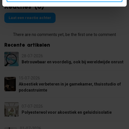
Reacties (0)
Laat een reactie achter
There are no comments yet, be the first one to comment
Recente artikelen
28-07-2026
Betrouwbaar en voordelig, ook bij wereldwijde onrust
15-07-2026
Akoestiek verbeteren in je gamekamer, thuisstudio of
podcastruimte
07-07-2026
Polyesterwol voor akoestiek en geluidsisolatie
01-07-2026