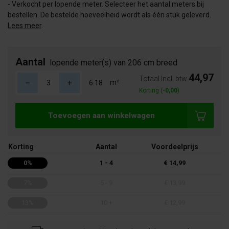
- Verkocht per lopende meter. Selecteer het aantal meters bij
bestellen. De bestelde hoeveelheid wordt als één stuk geleverd.
Lees meer
.
Aantal
lopende meter(s) van 206 cm breed
44,97
Totaal Incl. btw
m²
Korting (
-0,00
)
Toevoegen aan winkelwagen
Korting
Aantal
Voordeelprijs
0%
1 - 4
€ 14,99
7%
5 - 9
€ 13,99
13%
10 +
€ 12,99