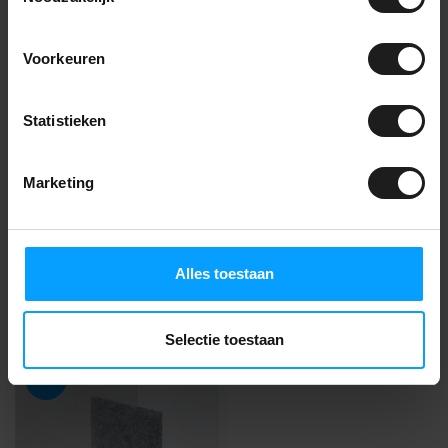
Naaldvilt - Lichtgrijs
16,99
14,99
Op voorraad
Voorkeuren
Statistieken
Vragen over dit
product?
Marketing
Jarno adviseert je graag! Bel naar
085-2736738
of
neem contact op
.
Alles toestaan
Recent bekeken
Selectie toestaan
-12%