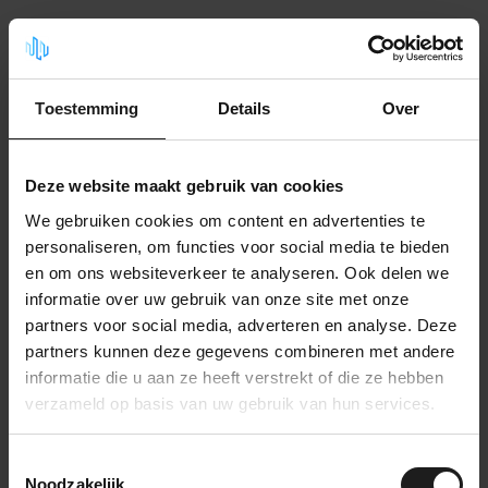
Gerelateerde producten
Naaldvilt - Zwart
16,99
Toestemming
Details
Over
14,99
Op voorraad
Deze website maakt gebruik van cookies
Naaldvilt - Beige
16,99
14,99
We gebruiken cookies om content en advertenties te
Op voorraad
personaliseren, om functies voor social media te bieden
en om ons websiteverkeer te analyseren. Ook delen we
informatie over uw gebruik van onze site met onze
Naaldvilt - Antraciet
41,99
partners voor social media, adverteren en analyse. Deze
Op voorraad
partners kunnen deze gegevens combineren met andere
informatie die u aan ze heeft verstrekt of die ze hebben
verzameld op basis van uw gebruik van hun services.
Naaldvilt - Blauw
16,99
14,99
Op voorraad
Toestemmingsselectie
Noodzakelijk