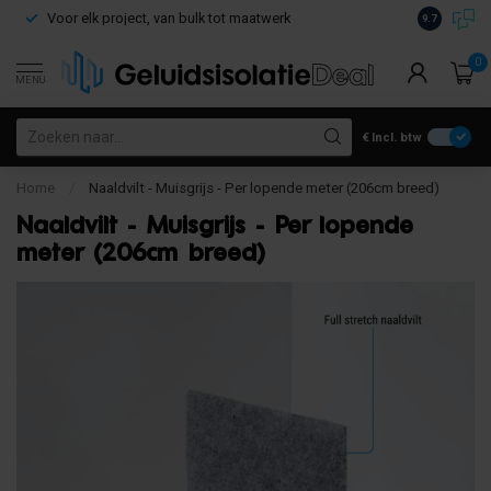
Voor elk project, van bulk tot maatwerk
Gratis verz
9.7
0
MENU
€
Incl. btw
Home
/
Naaldvilt - Muisgrijs - Per lopende meter (206cm breed)
Naaldvilt - Muisgrijs - Per lopende
meter (206cm breed)