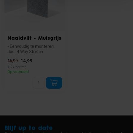
Naaldvilt - Muisgrijs
- Eenvoudig te monteren
door 4 Way Stretch
- Brandveilig: voldoet aan de
14,99
16,99
norm B...
7,27 per m²
Op voorraad
Blijf up to date